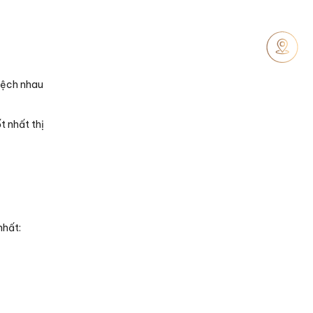
lệch nhau
t nhất thị
G
nhất: