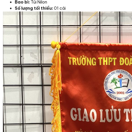
Bao bì:
Túi Nilon
Số lượng tối thiểu:
01 cái