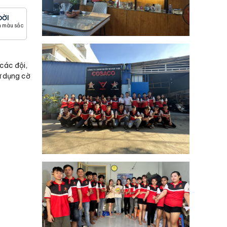
ĐỜI
h màu sắc
 các đội,
ử dụng cờ