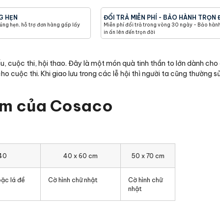
G HẸN
ĐỔI TRẢ MIỄN PHÍ - BẢO HÀNH TRỌN 
ng hẹn, hỗ trợ đơn hàng gấp lấy
Miễn phí đổi trả trong vòng 30 ngày - Bảo hàn
in ấn lên đến trọn đời
u, cuộc thi, hội thao. Đây là một món quà tinh thần to lớn dành cho
 cuộc thi. Khi giao lưu trong các lễ hội thì người ta cũng thường s
ệm của Cosaco
 40
40 x 60 cm
50 x 70 cm
oặc lá đề
Cờ hình chữ nhật
Cờ hình chữ
nhật