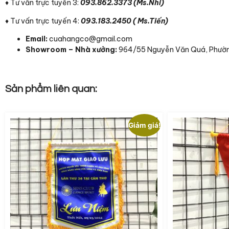
♦ Tư vấn trực tuyến 3:
093.862.3373 (Ms.Nhi)
♦ Tư vấn trực tuyến 4:
093.183.2450 ( Ms.Tiến)
Email:
cuahangco@gmail.com
Showroom – Nhà xưởng:
964/55 Nguyễn Văn Quá, Phườn
Sản phẩm liên quan:
Giảm giá!