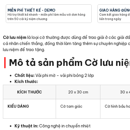
MIỄN PHÍ THIẾT KẾ - DEMO
GIAO HÀNG ĐÚN
Hõ trợ thiết kế nhanh - miễn phí làm mẫu với đơn hàng
Cam kết giao hàng đú
trên 50 cái kỷ niệm chương
liền trong ngày
Cờ lưu niệm
là loại cờ thường được dùng để trao giải ở các giải đấ
cá nhân chiến thắng, đồng thời làm tăng thêm sự chuyên nghiệp cho
lưu niệm để trao tặng.
|
Mô tả sản phẩm Cờ lưu ni
Chất liệu:
Vải phi mờ – vải phi bóng 2 lớp
Kích thước:
KÍCH THƯỚC
20 x 30 cm
30 x
KIỂU DÁNG
Cờ tam giác
Cờ hình bầu h
Kỹ thuật in:
Công nghệ in chuyển nhiệt