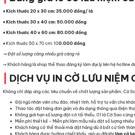
♦ Kích thước 20 x 30 cm: 35.000 đồng/ lá
♦ Kích thước 30 x 40 cm: 50.000 đồng
♦ Kích thước 40 x 60 cm: 80.000 đồng
♦ Kích thước 50 x 70 cm: 10
0.000 đồng
⇒ Đặt số lượng càng nhiều giá càng rẻ
⇒ Khách hàng là shop thể thao đăng ký làm đại lý liên hệ hotline
|
DỊCH VỤ IN CỜ LƯU NIỆ
Không chỉ đáp ứng các tiêu chuẩn về chất lượng sản phẩm, Cờ S
Đội ngũ nhân viên chu đáo, nhiệt tình, hỗ trợ tư vấn cho k
Thao tác đặt hàng đơn giản và đa dạng thông qua Điện thoạ
Không giới hạn số lượng đặt cờ tối thiểu, 01 lá Cờ Sao cũng
Miễn phí thiết kế – Miễn phí làm mẫu nếu đặt số lượng nhiều
Khách hàng có thể thoải mái đặt hàng dù ở bất cứ tỉnh thà
Khách hàng được hưởng chiết khấu, giá ưu đãi khi
làm cờ lư