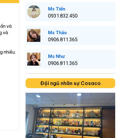
Ms Tiến
0931.832.450
vấn và
Ms Thảo
g và
0906.811.365
g nhiều.
Ms Như
0906.811.365
Đội ngũ nhân sự Cosaco