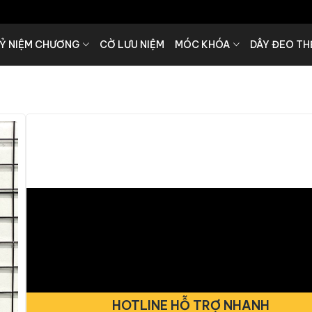
Ỷ NIỆM CHƯƠNG
CỜ LƯU NIỆM
MÓC KHÓA
DÂY ĐEO TH
HOTLINE HỖ TRỢ NHANH