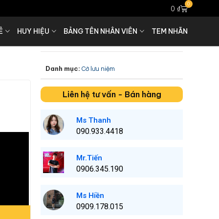
0
0
₫
Ẻ
HUY HIỆU
BẢNG TÊN NHÂN VIÊN
TEM NHÃN
Danh mục:
Cờ lưu niệm
Liên hệ tư vấn - Bán hàng
Ms Thanh
090.933.4418
Mr.Tiến
0906.345.190
Ms Hiền
0909.178.015