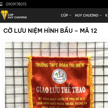
0909178015
CÚP
HUY CHƯƠNG
K
CỜ LƯU NIỆM HÌNH BẦU – MÃ 12