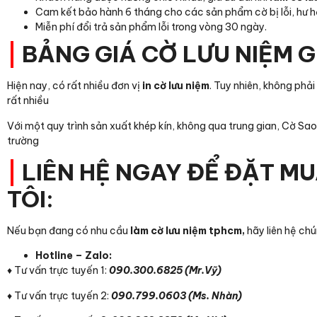
Cam kết bảo hành 6 tháng cho các sản phẩm cờ bị lỗi, hư 
Miễn phí đổi trả sản phẩm lỗi trong vòng 30 ngày.
|
BẢNG GIÁ CỜ LƯU NIỆM G
Hiện nay, có rất nhiều đơn vị
in cờ lưu niệm
. Tuy nhiên, không phả
rất nhiều
Với một quy trình sản xuất khép kín, không qua trung gian, Cờ Sao
trường
|
LIÊN HỆ NGAY ĐỂ ĐẶT M
TÔI:
Nếu bạn đang có nhu cầu
làm cờ lưu niệm tphcm,
hãy liên hệ ch
Hotline – Zalo:
♦ Tư vấn trực tuyến 1:
090.300.6825 (Mr.Vỹ)
♦ Tư vấn trực tuyến 2:
090.799.0603 (Ms. Nhàn)