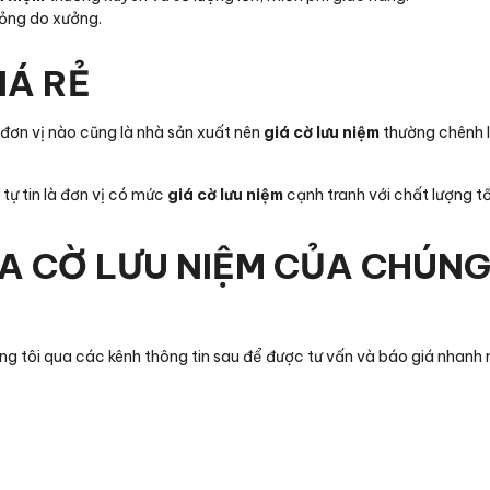
hỏng do xưởng.
IÁ RẺ
i đơn vị nào cũng là nhà sản xuất nên
giá cờ lưu niệm
thường chênh 
 tự tin là đơn vị có mức
giá cờ lưu niệm
cạnh tranh với chất lượng tố
UA CỜ LƯU NIỆM CỦA CHÚN
úng tôi qua các kênh thông tin sau để được tư vấn và báo giá nhanh 