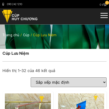
0
090 242 1210
0
₫
Trang chủ
/
Cúp
/ Cúp Lưu Niệm
Cúp Lưu Niệm
Hiển thị 1–32 của 46 kết quả