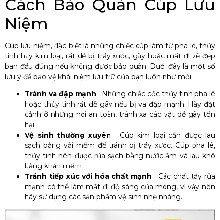
Cách Bảo Quản Cúp Lưu
Niệm
Cúp lưu niệm, đặc biệt là những chiếc cúp làm từ pha lê, thủy
tinh hay kim loại, rất dễ bị trầy xước, gãy hoặc mất đi vẻ đẹp
ban đầu đúng nếu không được bảo quản. Dưới đây là một số
lưu ý để bảo vệ khái niệm lưu trữ của bạn luôn như mới:
Tránh va đập mạnh
: Những chiếc cốc thủy tinh pha lê
hoặc thủy tinh rất dễ gãy nếu bị va đập mạnh. Hãy đặt
cảnh ở những nơi an toàn, tránh xa các vật dễ gây tổn
hại.
Vệ sinh thường xuyên
: Cúp kim loại cần được lau
sạch bằng vải mềm để tránh bị trầy xước. Cúp pha lê,
thủy tinh nên được rửa sạch bằng nước ấm và lau khô
bằng khăn mềm.
Tránh tiếp xúc với hóa chất mạnh
: Các chất tẩy rửa
mạnh có thể làm mất đi độ sáng của móng, vì vậy nên
hãy sử dụng các sản phẩm vệ sinh nhẹ nhàng.