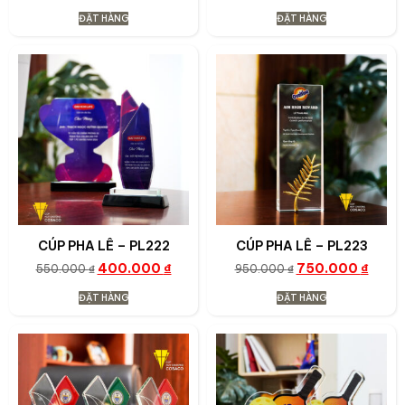
ĐẶT HÀNG
ĐẶT HÀNG
CÚP PHA LÊ – PL222
CÚP PHA LÊ – PL223
400.000
₫
750.000
₫
550.000
₫
950.000
₫
ĐẶT HÀNG
ĐẶT HÀNG