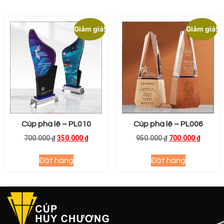
Giảm giá!
Giảm giá!
Cúp pha lê – PL010
Cúp pha lê – PL006
700.000
₫
350.000
₫
950.000
₫
700.000
₫
Đặt hàng
Đặt hàng