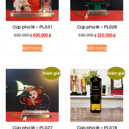
Cúp pha lê – PL031
Cúp pha lê – PL028
600.000
₫
400.000
₫
500.000
₫
250.000
₫
Đặt hàng
Đặt hàng
Giảm giá!
Giảm giá!
Cúp pha lê – PL027
Cúp pha lê – PL019