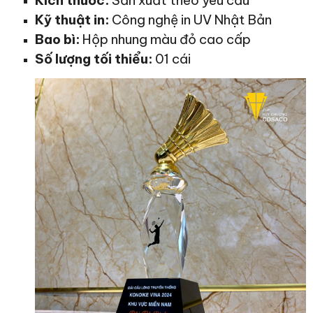
Kỹ thuật in:
Công nghệ in UV Nhật Bản
Bao bì:
Hộp nhung màu đỏ cao cấp
Số lượng tối thiểu:
01 cái