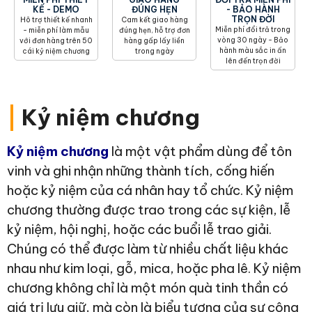
KẾ - DEMO
ĐÚNG HẸN
- BẢO HÀNH
TRỌN ĐỜI
Hõ trợ thiết kế nhanh
Cam kết giao hàng
Miễn phí đổi trả trong
- miễn phí làm mẫu
đúng hẹn, hỗ trợ đơn
vòng 30 ngày - Bảo
với đơn hàng trên 50
hàng gấp lấy liền
hành màu sắc in ấn
cái kỷ niệm chương
trong ngày
lên đến trọn đời
|
Kỷ niệm chương
Kỷ niệm chương
là một vật phẩm dùng để tôn
vinh và ghi nhận những thành tích, cống hiến
hoặc kỷ niệm của cá nhân hay tổ chức. Kỷ niệm
chương thường được trao trong các sự kiện, lễ
kỷ niệm, hội nghị, hoặc các buổi lễ trao giải.
Chúng có thể được làm từ nhiều chất liệu khác
nhau như kim loại, gỗ, mica, hoặc pha lê. Kỷ niệm
chương không chỉ là một món quà tinh thần có
giá trị lưu giữ, mà còn là biểu tượng của sự công