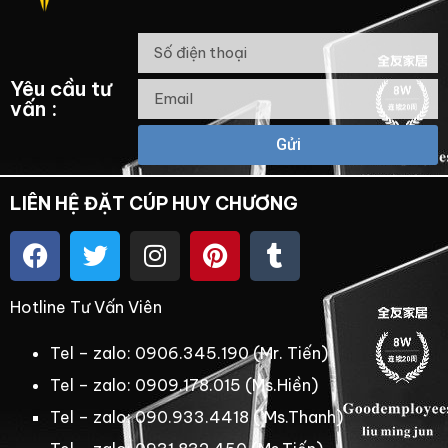
Yêu cầu tư
vấn :
Gửi
LIÊN HỆ ĐẶT CÚP HUY CHƯƠNG
Hotline Tư Vấn Viên
Tel – zalo: 0906.345.190 (Mr. Tiến)
Tel – zalo: 0909.178.015 (Ms.Hiền)
Tel – zalo: 090.933.4418 ( Ms.Thanh)