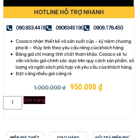
HOTLINE HỖ TRỢ NHANH
090.933.4418
0906345190
0909.178.450
Cosaco nhận thiết kế và sản xuất cúp – kỷ niệm chương
pha lê – thủy tinh theo yêu cầu riêng của khách hàng
Bảng giá chỉ mang tính chất tham khảo. Cosaco sẽ tư
vấn và báo giá chính xác dựa trên quy cách sản phẩm, số
lượng và ngân sách phù hợp với yêu cầu của khách hàng.
Đặt càng nhiều giá càng rẻ
950.000
₫
1.000.000
₫
Đặt hàng
MIỄN PHÍ THIẾT
GIAO HÀNG
ĐỔI TRẢ MIỄN PHÍ