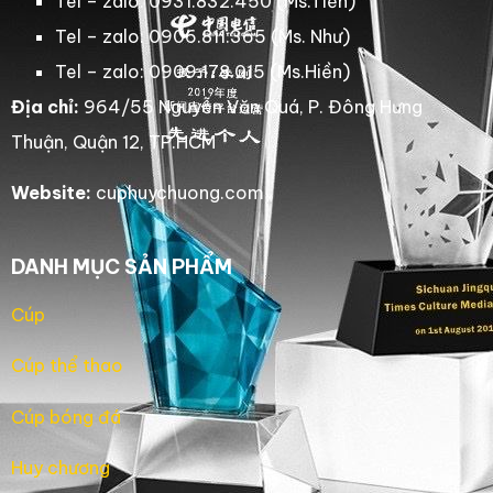
Tel – zalo: 0931.832.450 (Ms.Tiến)
Tel – zalo: 0906.811.365 (Ms. Như)
Tel – zalo: 0909.178.015 (Ms.Hiền)
Địa chỉ:
964/55 Nguyễn Văn Quá, P. Đông Hưng
Thuận, Quận 12, TP.HCM
Website:
cuphuychuong.com
DANH MỤC SẢN PHẨM
Cúp
Cúp thể thao
Cúp bóng đá
Huy chương