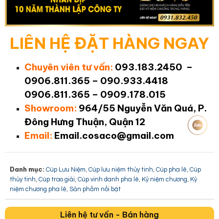
LIÊN HỆ ĐẶT HÀNG NGAY
Chuyên viên tư vấn:
093.183.2450 –
0906.811.365 – 090.933.4418
0906.811.365 – 0909.178.015
Showroom:
964/55 Nguyễn Văn Quá, P.
Đông Hưng Thuận, Quận 12
Email:
Email.cosaco@gmail.com
Danh mục:
,
,
,
Cúp Lưu Niệm
Cúp lưu niệm thủy tinh
Cúp pha lê
Cúp
,
,
,
,
thủy tinh
Cúp trao giải
Cúp vinh danh pha lê
Kỷ niệm chương
Kỷ
,
niệm chương pha lê
Sản phẩm nổi bật
Liên hệ tư vấn - Bán hàng