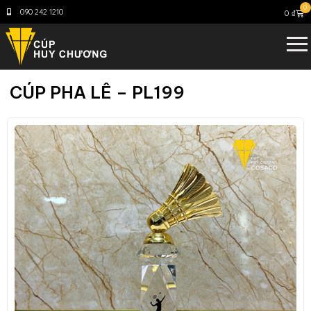
0
090 242 1210
0
₫
CÚP PHA LÊ – PL199