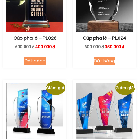
Cúp pha lê – PL026
Cúp pha lê – PL024
600.000
₫
400.000
₫
600.000
₫
350.000
₫
Đặt hàng
Đặt hàng
Giảm giá!
Giảm giá!