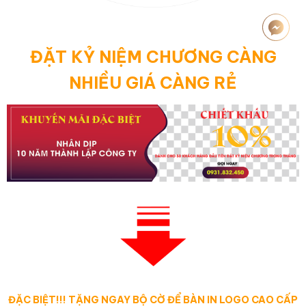
ĐẶT KỶ NIỆM CHƯƠNG CÀNG
NHIỀU GIÁ CÀNG RẺ
ĐẶC BIỆT!!! TẶNG NGAY BỘ CỜ ĐỂ BÀN IN LOGO CAO CẤP