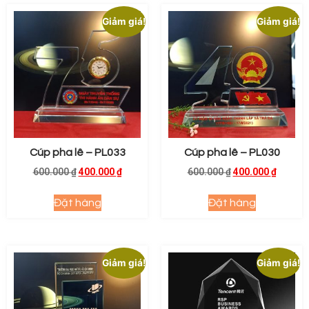
Giảm giá!
Giảm giá!
Cúp pha lê – PL033
Cúp pha lê – PL030
600.000
₫
400.000
₫
600.000
₫
400.000
₫
Đặt hàng
Đặt hàng
Giảm giá!
Giảm giá!