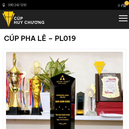
0
090 242 1210
0
₫
CÚP PHA LÊ – PL019