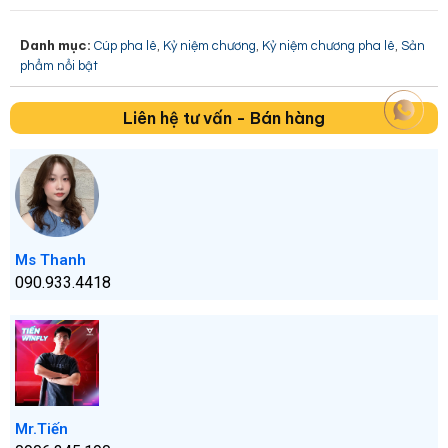
Danh mục:
,
,
,
Cúp pha lê
Kỷ niệm chương
Kỷ niệm chương pha lê
Sản
phẩm nổi bật
Liên hệ tư vấn - Bán hàng
Ms Thanh
090.933.4418
Mr.Tiến