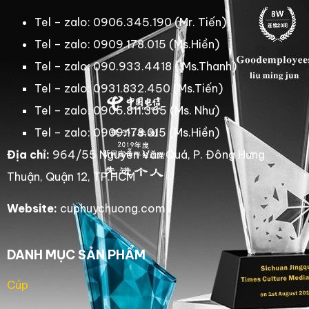
Tel – zalo: 0906.345.190 (Mr. Tiến)
Tel – zalo: 0909.178.015 (Ms.Hiền)
Tel – zalo: 090.933.4418 ( Ms.Thanh)
Tel – zalo: 0931.832.450 (Ms.Tiến)
Tel – zalo: 0906.811.365 (Ms. Như)
Tel – zalo: 0909.178.015 (Ms.Hiền)
Địa chỉ:
964/55 Nguyễn Văn Quá, P. Đông Hưng
Thuận, Quận 12, TP.HCM
Website:
cuphuychuong.com
DANH MỤC SẢN PHẨM
Cúp