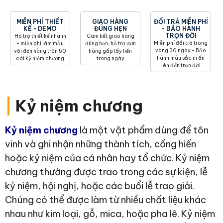
MIỄN PHÍ THIẾT
GIAO HÀNG
ĐỔI TRẢ MIỄN PHÍ
KẾ - DEMO
ĐÚNG HẸN
- BẢO HÀNH
TRỌN ĐỜI
Hõ trợ thiết kế nhanh
Cam kết giao hàng
Miễn phí đổi trả trong
- miễn phí làm mẫu
đúng hẹn, hỗ trợ đơn
vòng 30 ngày - Bảo
với đơn hàng trên 50
hàng gấp lấy liền
hành màu sắc in ấn
cái kỷ niệm chương
trong ngày
lên đến trọn đời
|
Kỷ niệm chương
Kỷ niệm chương
là một vật phẩm dùng để tôn
vinh và ghi nhận những thành tích, cống hiến
hoặc kỷ niệm của cá nhân hay tổ chức. Kỷ niệm
chương thường được trao trong các sự kiện, lễ
kỷ niệm, hội nghị, hoặc các buổi lễ trao giải.
Chúng có thể được làm từ nhiều chất liệu khác
nhau như kim loại, gỗ, mica, hoặc pha lê. Kỷ niệm