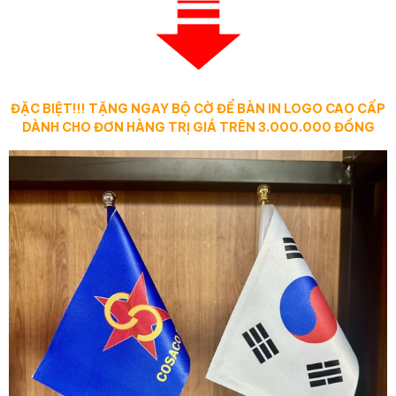
ĐẶC BIỆT!!! TẶNG NGAY BỘ CỜ ĐỂ BÀN IN LOGO CAO CẤP
DÀNH CHO ĐƠN HÀNG TRỊ GIÁ TRÊN 3.000.000 ĐỒNG