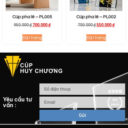
Cúp pha lê – PL005
Cúp pha lê – PL002
950.000
₫
700.000
₫
700.000
₫
550.000
₫
Đặt hàng
Đặt hàng
Yêu cầu tư
vấn :
Gửi