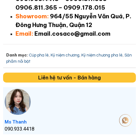
0906.811.365 – 0909.178.015
Showroom:
964/55 Nguyễn Văn Quá, P.
Đông Hưng Thuận, Quận 12
Email:
Email.cosaco@gmail.com
Danh mục:
,
,
,
Cúp pha lê
Kỷ niệm chương
Kỷ niệm chương pha lê
Sản
phẩm nổi bật
Liên hệ tư vấn - Bán hàng
Ms Thanh
090.933.4418