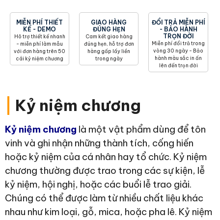
MIỄN PHÍ THIẾT
GIAO HÀNG
ĐỔI TRẢ MIỄN PHÍ
KẾ - DEMO
ĐÚNG HẸN
- BẢO HÀNH
TRỌN ĐỜI
Hõ trợ thiết kế nhanh
Cam kết giao hàng
Miễn phí đổi trả trong
- miễn phí làm mẫu
đúng hẹn, hỗ trợ đơn
vòng 30 ngày - Bảo
với đơn hàng trên 50
hàng gấp lấy liền
hành màu sắc in ấn
cái kỷ niệm chương
trong ngày
lên đến trọn đời
|
Kỷ niệm chương
Kỷ niệm chương
là một vật phẩm dùng để tôn
vinh và ghi nhận những thành tích, cống hiến
hoặc kỷ niệm của cá nhân hay tổ chức. Kỷ niệm
chương thường được trao trong các sự kiện, lễ
kỷ niệm, hội nghị, hoặc các buổi lễ trao giải.
Chúng có thể được làm từ nhiều chất liệu khác
nhau như kim loại, gỗ, mica, hoặc pha lê. Kỷ niệm