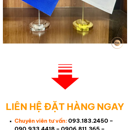
LIÊN HỆ ĐẶT HÀNG NGAY
Chuyên viên tư vấn:
093.183.2450 –
090.933.4418 – 0906.811.365 –