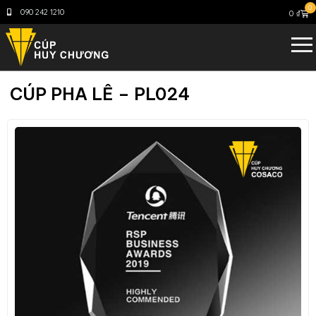
0
090 242 1210
0
₫
CÚP PHA LÊ – PL024