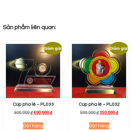
Sản phẩm liên quan:
Giảm giá!
Giảm giá!
Cúp pha lê – PL033
Cúp pha lê – PL032
600.000
₫
400.000
₫
500.000
₫
350.000
₫
Đặt hàng
Đặt hàng