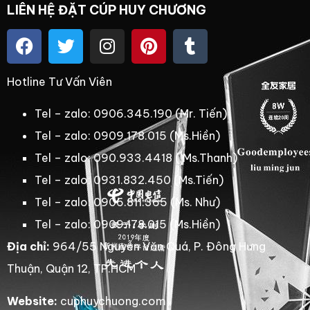
LIÊN HỆ ĐẶT CÚP HUY CHƯƠNG
Hotline Tư Vấn Viên
Tel – zalo: 0906.345.190 (Mr. Tiến)
Tel – zalo: 0909.178.015 (Ms.Hiền)
Tel – zalo: 090.933.4418 ( Ms.Thanh)
Tel – zalo: 0931.832.450 (Ms.Tiến)
Tel – zalo: 0906.811.365 (Ms. Như)
Tel – zalo: 0909.178.015 (Ms.Hiền)
Địa chỉ:
964/55 Nguyễn Văn Quá, P. Đông Hưng
Thuận, Quận 12, TP.HCM
Website:
cuphuychuong.com