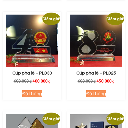
Giảm giá!
Giảm giá!
Cúp pha lê – PL030
Cúp pha lê – PL025
600.000
₫
400.000
₫
600.000
₫
450.000
₫
Đặt hàng
Đặt hàng
Giảm giá!
Giảm giá!