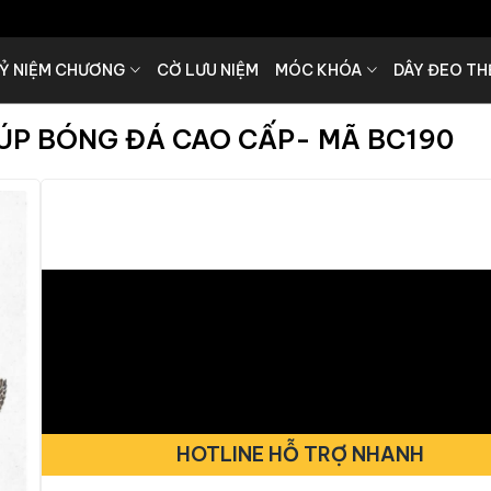
Ỷ NIỆM CHƯƠNG
CỜ LƯU NIỆM
MÓC KHÓA
DÂY ĐEO TH
CÚP BÓNG ĐÁ CAO CẤP- MÃ BC190
HOTLINE HỖ TRỢ NHANH