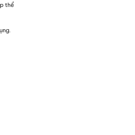
úp thể
ụng.