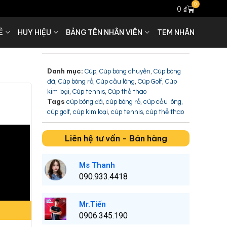
0
0
₫
Ẻ
HUY HIỆU
BẢNG TÊN NHÂN VIÊN
TEM NHÃN
Danh mục:
,
,
Cúp
Cúp bóng chuyền
Cúp bóng
,
,
,
,
đá
Cúp bóng rổ
Cúp cầu lông
Cúp Golf
Cúp
,
,
kim loại
Cúp tennis
Cúp thể thao
Tags
,
,
,
cúp bóng đá
cúp bóng rổ
cúp cầu lông
,
,
,
cúp golf
cúp kim loại
cúp tennis
cúp thể thao
Liên hệ tư vấn - Bán hàng
Ms Thanh
090.933.4418
Mr.Tiến
0906.345.190