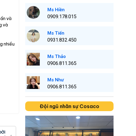
Ms Hiền
0909.178.015
vấn và
g và
Ms Tiến
0931.832.450
ng nhiều
Ms Thảo
0906.811.365
Ms Như
0906.811.365
Đội ngũ nhân sự Cosaco
ĐỜI