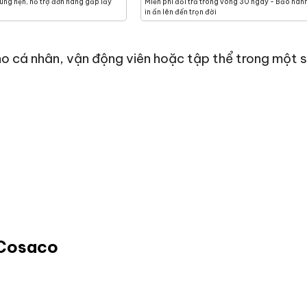
ng hẹn, hỗ trợ đơn hàng gấp lấy
Miễn phí đổi trả trong vòng 30 ngày - Bảo hàn
in ấn lên đến trọn đời
o cá nhân, vận động viên hoặc tập thể trong một s
 Cosaco