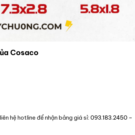
của Cosaco
iên hệ hotline để nhận bảng giá sỉ:
093.183.2450 –