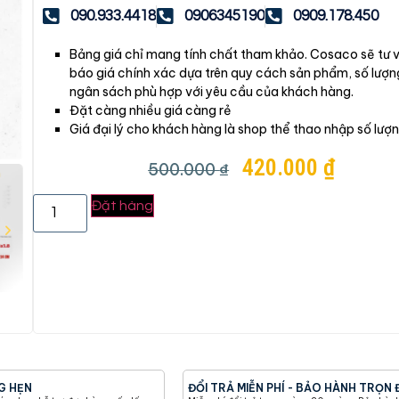
090.933.4418
0906345190
0909.178.450
Bảng giá chỉ mang tính chất tham khảo. Cosaco sẽ tư 
báo giá chính xác dựa trên quy cách sản phẩm, số lượn
ngân sách phù hợp với yêu cầu của khách hàng.
Đặt càng nhiều giá càng rẻ
Giá đại lý cho khách hàng là shop thể thao nhập số lượ
420.000
₫
500.000
₫
Đặt hàng
G HẸN
ĐỔI TRẢ MIỄN PHÍ - BẢO HÀNH TRỌN 