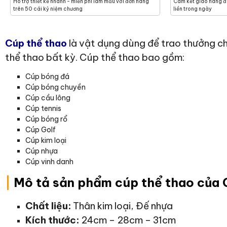
Hõ trợ thiết kế nhanh - miễn phí làm mẫu với đơn hàng
Cam kết giao hàng đú
trên 50 cái kỷ niệm chương
liền trong ngày
C
úp thể thao
là vật dụng dùng để trao thưởng ch
thể thao bất kỳ. Cúp thể thao bao gồm:
Cúp bóng đá
Cúp bóng chuyền
Cúp cầu lông
Cúp tennis
Cúp bóng rổ
Cúp Golf
Cúp kim loại
Cúp nhựa
Cúp vinh danh
|
Mô tả sản phẩm cúp thể thao của
Chất liệu:
Thân kim loại, Đế nhựa
Kích thước:
24cm – 28cm – 31cm