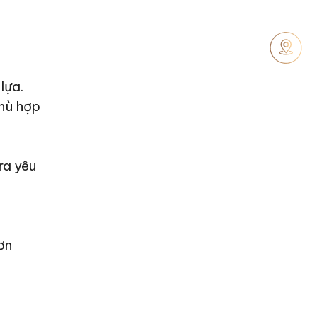
h
lựa.
phù hợp
ra yêu
ơn