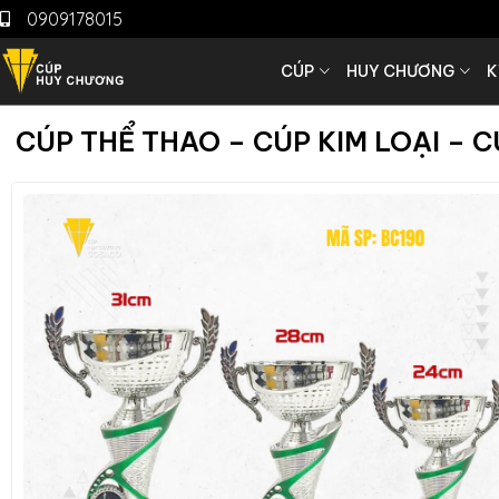
0909178015
CÚP
HUY CHƯƠNG
K
CÚP THỂ THAO – CÚP KIM LOẠI – 