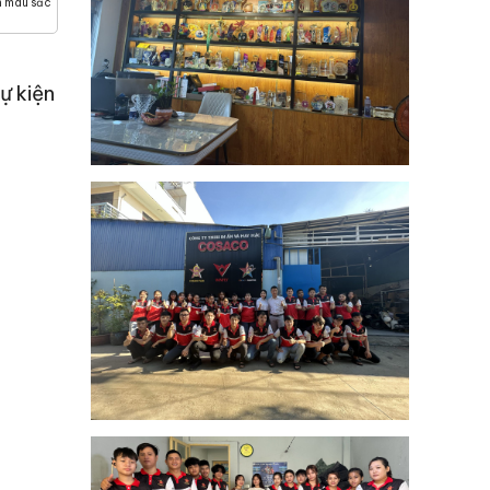
h màu sắc
ự kiện