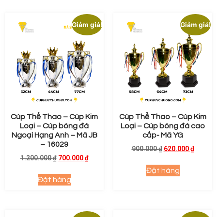
Giảm giá!
Giảm giá!
Cúp Thể Thao – Cúp Kim
Cúp Thể Thao – Cúp Kim
Loại – Cúp bóng đá
Loại – Cúp bóng đá cao
Ngoại Hạng Anh – Mã JB
cấp- Mã YG
– 16029
900.000
₫
620.000
₫
1.200.000
₫
700.000
₫
Đặt hàng
Đặt hàng