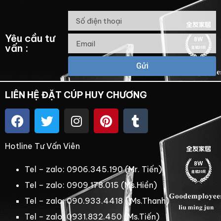
Yêu cầu tư
vấn :
Gửi
LIÊN HỆ ĐẶT CÚP HUY CHƯƠNG
Hotline Tư Vấn Viên
Tel – zalo: 0906.345.190 (Mr. Tiến)
Tel – zalo: 0909.178.015 (Ms.Hiền)
Tel – zalo: 090.933.4418 ( Ms.Thanh)
Tel – zalo: 0931.832.450 (Ms.Tiến)