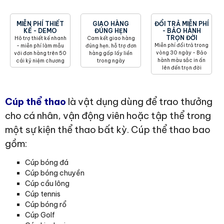
MIỄN PHÍ THIẾT
GIAO HÀNG
ĐỔI TRẢ MIỄN PHÍ
KẾ - DEMO
ĐÚNG HẸN
- BẢO HÀNH
TRỌN ĐỜI
Hõ trợ thiết kế nhanh
Cam kết giao hàng
Miễn phí đổi trả trong
- miễn phí làm mẫu
đúng hẹn, hỗ trợ đơn
vòng 30 ngày - Bảo
với đơn hàng trên 50
hàng gấp lấy liền
hành màu sắc in ấn
cái kỷ niệm chương
trong ngày
lên đến trọn đời
C
úp thể thao
là vật dụng dùng để trao thưởng
cho cá nhân, vận động viên hoặc tập thể trong
một sự kiện thể thao bất kỳ. Cúp thể thao bao
gồm:
Cúp bóng đá
Cúp bóng chuyền
Cúp cầu lông
Cúp tennis
Cúp bóng rổ
Cúp Golf