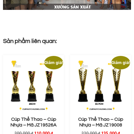
Sản phẩm liên quan:
Giảm giá!
Giảm giá!
Cúp Thể Thao – Cúp
Cúp Thể Thao – Cúp
Nhựa – Mã JZ19526A
Nhựa – Mã JZ19008
200.000
₫
110.000
₫
220.000
₫
135.000
₫