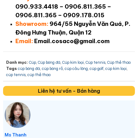
090.933.4418 – 0906.811.365 –
0906.811.365 – 0909.178.015
Showroom:
964/55 Nguyễn Văn Quá, P.
Đông Hưng Thuận, Quận 12
Email:
Email.cosaco@gmail.com
Danh mục:
,
,
,
,
Cúp
Cúp bóng đá
Cúp kim loại
Cúp tennis
Cúp thể thao
Tags
,
,
,
,
,
cúp bóng đá
cúp bóng rổ
cúp cầu lông
cúp golf
cúp kim loại
,
cúp tennis
cúp thể thao
Liên hệ tư vấn - Bán hàng
Ms Thanh