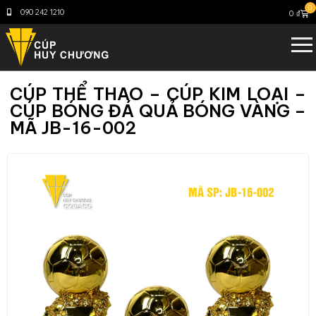
0
090 242 1210
0
₫
CÚP THỂ THAO – CÚP KIM LOẠI –
CÚP BÓNG ĐÁ QUẢ BÓNG VÀNG –
MÃ JB-16-002