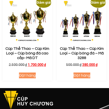
Giảm giá!
Giảm giá!
Cúp Thể Thao – Cúp Kim
Cúp Thể Thao – Cúp Kim
Loại – Cúp bóng đá cao
Loại – Cúp bóng đá – Mã
cấp- Mã DT
3288
2.500.000
₫
1.700.000
₫
500.000
₫
380.000
₫
Đặt hàng
Đặt hàng