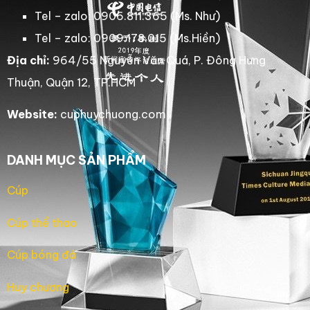
Tel – zalo: 0906.811.365 (Ms. Như)
Tel – zalo: 0909.178.015 (Ms.Hiền)
Địa chỉ:
964/55 Nguyễn Văn Quá, P. Đông Hưng
Thuận, Quận 12, TP.HCM
Website:
cuphuychuong.com
DANH MỤC SẢN PHẨM
Cúp
Cúp thể thao
Cúp bóng đá
Huy chương