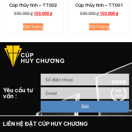
Cúp thủy tinh – TT002
Cúp thủy tinh – TT001
500.000
₫
150.000
₫
500.000
₫
150.000
₫
Đặt hàng
Đặt hàng
Yêu cầu tư
vấn :
Gửi
LIÊN HỆ ĐẶT CÚP HUY CHƯƠNG