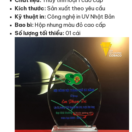
Chất liệu:
Thủy tinh loại 1 cao cấp
Kích thước:
Sản xuất theo yêu cầu
Kỹ thuật in:
Công nghệ in UV Nhật Bản
Bao bì:
Hộp nhung màu đỏ cao cấp
Số lượng tối thiểu:
01 cái