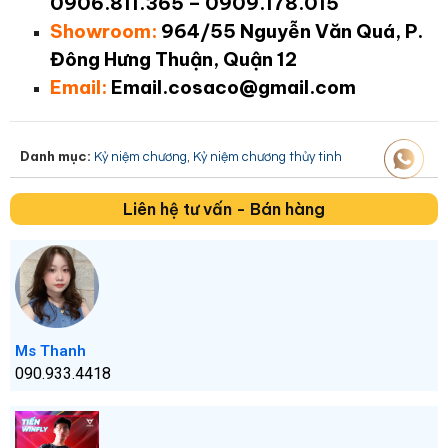
0906.811.365 – 0909.178.015
Showroom:
964/55 Nguyễn Văn Quá, P.
Đông Hưng Thuận, Quận 12
Email:
Email.cosaco@gmail.com
Danh mục:
,
Kỷ niệm chương
Kỷ niệm chương thủy tinh
Liên hệ tư vấn - Bán hàng
Ms Thanh
090.933.4418