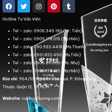
Hotline Tư Vấn Viên
Tel – zalo: 0906.345.190 (Mr. Tiến)
Tel – zalo: 0909.178.015 (Ms.Hiền)
Tel – zalo: 090.933.4418 ( Ms.Thanh)
Tel – zalo: 0931.832.450 (Ms.Tiến)
Tel – zalo: 0906.811.365 (Ms. Như)
Tel – zalo: 0909.178.015 (Ms.Hiền)
Địa chỉ:
964/55 Nguyễn Văn Quá, P. Đông Hưng
Thuận, Quận 12, TP.HCM
Website:
cuphuychuong.com