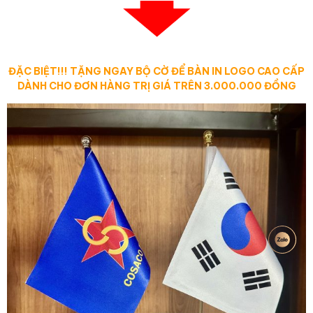
ĐẶC BIỆT!!! TẶNG NGAY BỘ CỜ ĐỂ BÀN IN LOGO CAO CẤP
DÀNH CHO ĐƠN HÀNG TRỊ GIÁ TRÊN 3.000.000 ĐỒNG