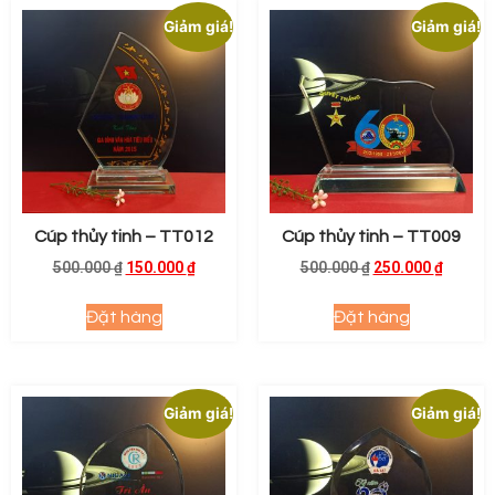
Giảm giá!
Giảm giá!
Cúp thủy tinh – TT012
Cúp thủy tinh – TT009
500.000
₫
150.000
₫
500.000
₫
250.000
₫
Đặt hàng
Đặt hàng
Giảm giá!
Giảm giá!