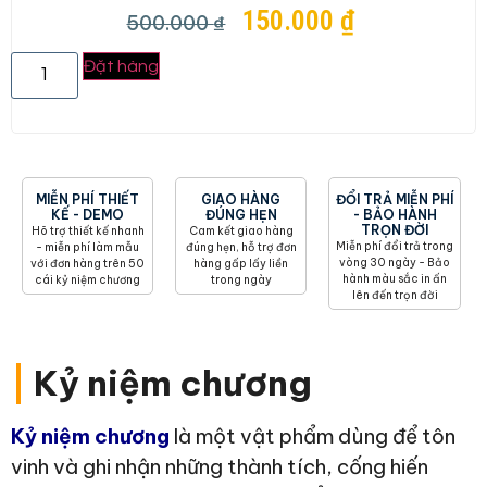
150.000
₫
500.000
₫
Đặt hàng
MIỄN PHÍ THIẾT
GIAO HÀNG
ĐỔI TRẢ MIỄN PHÍ
KẾ - DEMO
ĐÚNG HẸN
- BẢO HÀNH
TRỌN ĐỜI
Hõ trợ thiết kế nhanh
Cam kết giao hàng
Miễn phí đổi trả trong
- miễn phí làm mẫu
đúng hẹn, hỗ trợ đơn
vòng 30 ngày - Bảo
với đơn hàng trên 50
hàng gấp lấy liền
hành màu sắc in ấn
cái kỷ niệm chương
trong ngày
lên đến trọn đời
|
Kỷ niệm chương
Kỷ niệm chương
là một vật phẩm dùng để tôn
vinh và ghi nhận những thành tích, cống hiến