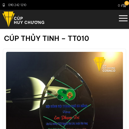
0
090 242 1210
0
₫
CÚP THỦY TINH – TT010