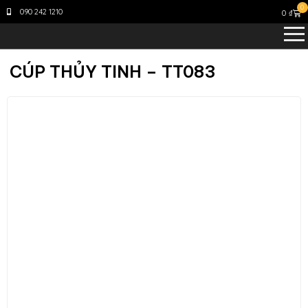
0
090 242 1210
0
₫
CÚP THỦY TINH – TT083