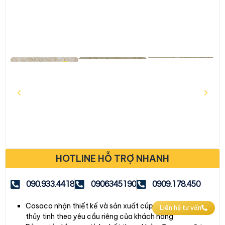
HOTLINE HỖ TRỢ NHANH
090.933.4418
0906345190
0909.178.450
Liên hệ tư vấn
Cosaco nhận thiết kế và sản xuất cúp – kỷ niệm chương