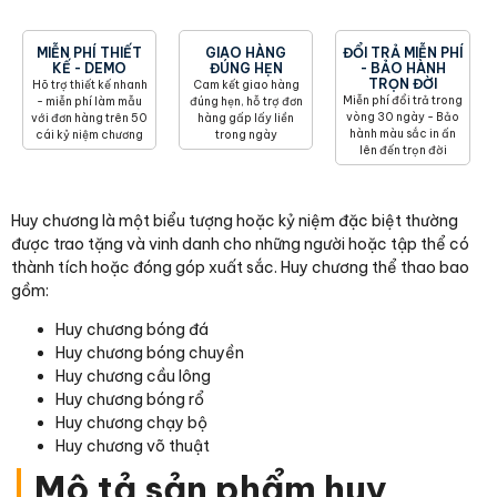
MIỄN PHÍ THIẾT
GIAO HÀNG
ĐỔI TRẢ MIỄN PHÍ
KẾ - DEMO
ĐÚNG HẸN
- BẢO HÀNH
TRỌN ĐỜI
Hõ trợ thiết kế nhanh
Cam kết giao hàng
Miễn phí đổi trả trong
- miễn phí làm mẫu
đúng hẹn, hỗ trợ đơn
vòng 30 ngày - Bảo
với đơn hàng trên 50
hàng gấp lấy liền
hành màu sắc in ấn
cái kỷ niệm chương
trong ngày
lên đến trọn đời
Huy chương là một biểu tượng hoặc kỷ niệm đặc biệt thường
được trao tặng và vinh danh cho những người hoặc tập thể có
thành tích hoặc đóng góp xuất sắc. Huy chương thể thao bao
gồm:
Huy chương bóng đá
Huy chương bóng chuyền
Huy chương cầu lông
Huy chương bóng rổ
Huy chương chạy bộ
Huy chương võ thuật
|
Mô tả sản phẩm huy