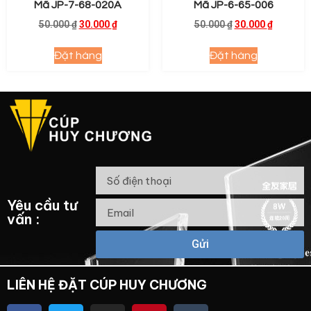
Mã JP-7-68-020A
Mã JP-6-65-006
50.000
₫
30.000
₫
50.000
₫
30.000
₫
Đặt hàng
Đặt hàng
Yêu cầu tư
vấn :
Gửi
LIÊN HỆ ĐẶT CÚP HUY CHƯƠNG