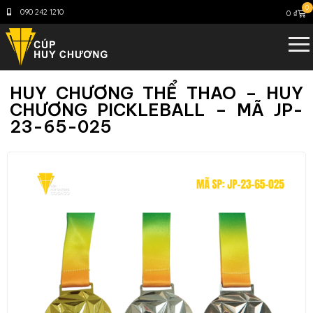
0
090 242 1210
0
₫
HUY CHƯƠNG THỂ THAO – HUY
CHƯƠNG PICKLEBALL – MÃ JP-
23-65-025