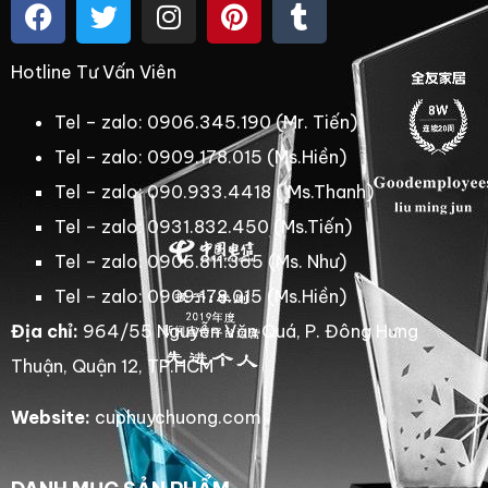
Hotline Tư Vấn Viên
Tel – zalo: 0906.345.190 (Mr. Tiến)
Tel – zalo: 0909.178.015 (Ms.Hiền)
Tel – zalo: 090.933.4418 ( Ms.Thanh)
Tel – zalo: 0931.832.450 (Ms.Tiến)
Tel – zalo: 0906.811.365 (Ms. Như)
Tel – zalo: 0909.178.015 (Ms.Hiền)
Địa chỉ:
964/55 Nguyễn Văn Quá, P. Đông Hưng
Thuận, Quận 12, TP.HCM
Website:
cuphuychuong.com