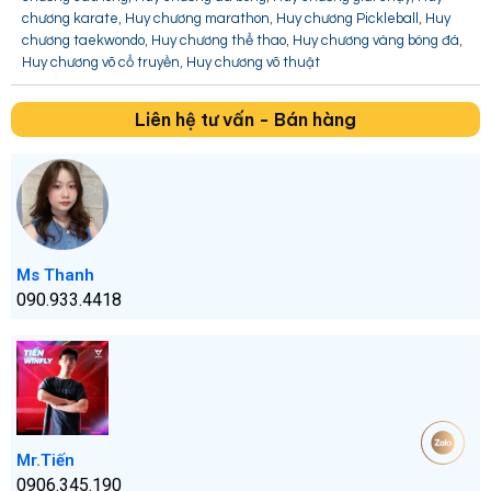
,
,
,
chương karate
Huy chương marathon
Huy chương Pickleball
Huy
,
,
,
chương taekwondo
Huy chương thể thao
Huy chương vàng bóng đá
,
Huy chương võ cổ truyền
Huy chương võ thuật
Liên hệ tư vấn - Bán hàng
Ms Thanh
090.933.4418
Mr.Tiến
0906.345.190