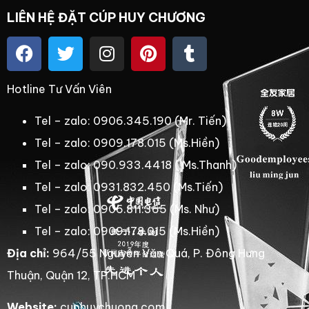
LIÊN HỆ ĐẶT CÚP HUY CHƯƠNG
Hotline Tư Vấn Viên
Tel – zalo: 0906.345.190 (Mr. Tiến)
Tel – zalo: 0909.178.015 (Ms.Hiền)
Tel – zalo: 090.933.4418 ( Ms.Thanh)
Tel – zalo: 0931.832.450 (Ms.Tiến)
Tel – zalo: 0906.811.365 (Ms. Như)
Tel – zalo: 0909.178.015 (Ms.Hiền)
Địa chỉ:
964/55 Nguyễn Văn Quá, P. Đông Hưng
Thuận, Quận 12, TP.HCM
Website:
cuphuychuong.com