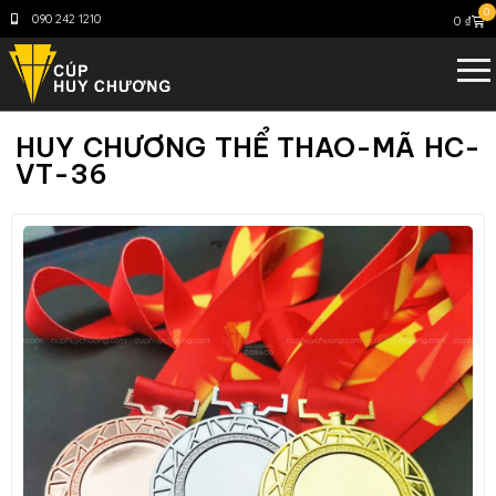
0
090 242 1210
0
₫
HUY CHƯƠNG THỂ THAO-MÃ HC-
VT-36