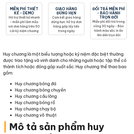
MIỄN PHÍ THIẾT
GIAO HÀNG
ĐỔI TRẢ MIỄN PHÍ
KẾ - DEMO
ĐÚNG HẸN
- BẢO HÀNH
TRỌN ĐỜI
Hõ trợ thiết kế nhanh
Cam kết giao hàng
Miễn phí đổi trả trong
- miễn phí làm mẫu
đúng hẹn, hỗ trợ đơn
vòng 30 ngày - Bảo
với đơn hàng trên 50
hàng gấp lấy liền
hành màu sắc in ấn
cái kỷ niệm chương
trong ngày
lên đến trọn đời
Huy chương là một biểu tượng hoặc kỷ niệm đặc biệt thường
được trao tặng và vinh danh cho những người hoặc tập thể có
thành tích hoặc đóng góp xuất sắc. Huy chương thể thao bao
gồm:
Huy chương bóng đá
Huy chương bóng chuyền
Huy chương cầu lông
Huy chương bóng rổ
Huy chương chạy bộ
Huy chương võ thuật
|
Mô tả sản phẩm huy