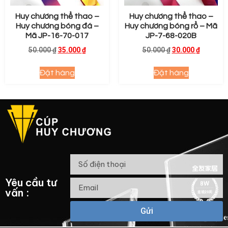
Huy chương thể thao –
Huy chương thể thao –
Huy chương bóng đá –
Huy chương bóng rổ – Mã
Mã JP-16-70-017
JP-7-68-020B
50.000
₫
35.000
₫
50.000
₫
30.000
₫
Đặt hàng
Đặt hàng
Yêu cầu tư
vấn :
Gửi