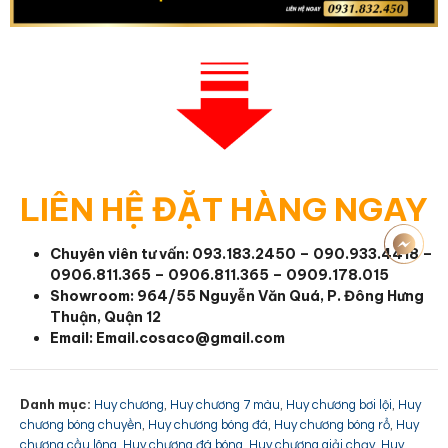
LIÊN HỆ ĐẶT HÀNG NGAY
Chuyên viên tư vấn:
093.183.2450 – 090.933.4418 –
0906.811.365 – 0906.811.365 – 0909.178.015
Showroom: 964/55 Nguyễn Văn Quá, P. Đông Hưng
Thuận, Quận 12
Email:
Email.cosaco@gmail.com
Danh mục:
,
,
,
Huy chương
Huy chương 7 màu
Huy chương bơi lội
Huy
,
,
,
chương bóng chuyền
Huy chương bóng đá
Huy chương bóng rổ
Huy
,
,
,
chương cầu lông
Huy chương đá bóng
Huy chương giải chạy
Huy