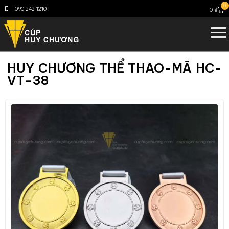
0
090 242 1210
0
₫
HUY CHƯƠNG THỂ THAO-MÃ HC-
VT-38