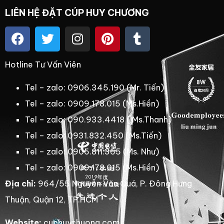
LIÊN HỆ ĐẶT CÚP HUY CHƯƠNG
Hotline Tư Vấn Viên
Tel – zalo: 0906.345.190 (Mr. Tiến)
Tel – zalo: 0909.178.015 (Ms.Hiền)
Tel – zalo: 090.933.4418 ( Ms.Thanh)
Tel – zalo: 0931.832.450 (Ms.Tiến)
Tel – zalo: 0906.811.365 (Ms. Như)
Tel – zalo: 0909.178.015 (Ms.Hiền)
Địa chỉ:
964/55 Nguyễn Văn Quá, P. Đông Hưng
Thuận, Quận 12, TP.HCM
Website:
cuphuychuong.com