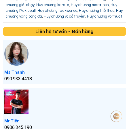
,
,
,
chương giải chạy
Huy chương karate
Huy chương marathon
Huy
,
,
,
chương Pickleball
Huy chương taekwondo
Huy chương thể thao
Huy
,
,
chương vàng bóng đá
Huy chương võ cổ truyền
Huy chương võ thuật
Liên hệ tư vấn - Bán hàng
Ms Thanh
090.933.4418
Mr.Tiến
0906.345.190