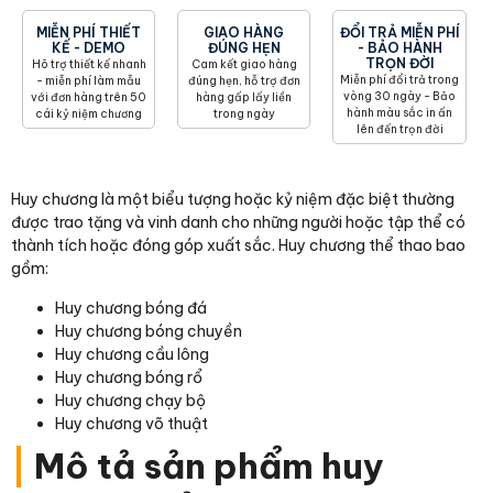
MIỄN PHÍ THIẾT
GIAO HÀNG
ĐỔI TRẢ MIỄN PHÍ
KẾ - DEMO
ĐÚNG HẸN
- BẢO HÀNH
TRỌN ĐỜI
Hõ trợ thiết kế nhanh
Cam kết giao hàng
Miễn phí đổi trả trong
- miễn phí làm mẫu
đúng hẹn, hỗ trợ đơn
vòng 30 ngày - Bảo
với đơn hàng trên 50
hàng gấp lấy liền
hành màu sắc in ấn
cái kỷ niệm chương
trong ngày
lên đến trọn đời
Huy chương là một biểu tượng hoặc kỷ niệm đặc biệt thường
được trao tặng và vinh danh cho những người hoặc tập thể có
thành tích hoặc đóng góp xuất sắc. Huy chương thể thao bao
gồm:
Huy chương bóng đá
Huy chương bóng chuyền
Huy chương cầu lông
Huy chương bóng rổ
Huy chương chạy bộ
Huy chương võ thuật
|
Mô tả sản phẩm huy