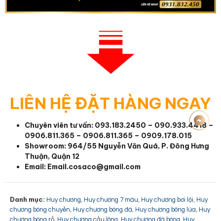
LIÊN HỆ ĐẶT HÀNG NGAY
Chuyên viên tư vấn:
093.183.2450 – 090.933.4418 –
0906.811.365 – 0906.811.365 – 0909.178.015
Showroom: 964/55 Nguyễn Văn Quá, P. Đông Hưng
Thuận, Quận 12
Email:
Email.cosaco@gmail.com
Danh mục:
,
,
,
Huy chương
Huy chương 7 màu
Huy chương bơi lội
Huy
,
,
,
chương bóng chuyền
Huy chương bóng đá
Huy chương bông lúa
Huy
,
,
,
chương bóng rổ
Huy chương cầu lông
Huy chương đá bóng
Huy