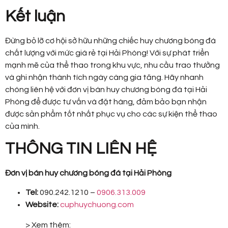
Kết luận
Đừng bỏ lỡ cơ hội sở hữu những chiếc huy chương bóng đá
chất lượng với mức giá rẻ tại Hải Phòng! Với sự phát triển
mạnh mẽ của thể thao trong khu vực, nhu cầu trao thưởng
và ghi nhận thành tích ngày càng gia tăng. Hãy nhanh
chóng liên hệ với đơn vị bán huy chương bóng đá tại Hải
Phòng để được tư vấn và đặt hàng, đảm bảo bạn nhận
được sản phẩm tốt nhất phục vụ cho các sự kiện thể thao
của mình.
THÔNG TIN LIÊN HỆ
Đơn vị bán huy chương bóng đá tại Hải Phòng
Tel:
090.242.1210 –
0906.313.009
Website:
cuphuychuong.com
> Xem thêm: