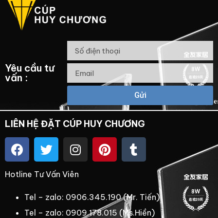
Yêu cầu tư
vấn :
Gửi
LIÊN HỆ ĐẶT CÚP HUY CHƯƠNG
Hotline Tư Vấn Viên
Tel – zalo: 0906.345.190 (Mr. Tiến)
Tel – zalo: 0909.178.015 (Ms.Hiền)