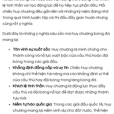
lệ tinh thần và tạo động lực để họ tiếp tục phấn đấu. Mỗi
chiếc huy chương đều gắn liền với những kỷ niệm đáng nhớ
trong quá trình luyện tập và thi đấu đầy gian truân nhưng
cũng rất ý nghĩa.
Dưới đây là những ý nghĩa sâu sắc mà huy chương bóng đá
mang lại:
Tôn vinh sự xuất sắc
: Huy chương là minh chứng cho
thành công và nỗ lực vượt bậc của cầu thủ hoặc đội
bóng trong các giải đấu.
Khẳng định đẳng cấp và uy tín
: Chiếc huy chương
không chỉ thể hiện tài năng mà còn khẳng định vị thế
của cầu thủ hay đội bóng trong làng bóng đá.
Khích lệ tinh thần
: Huy chương là động lực thúc đẩy
cầu thủ và đội bóng nỗ lực để đạt được những thành
tựu mới.
Niềm tự hào quốc gia
: Trong các giải đấu quốc tế, huy
chương mang lại niềm vinh dự cho đất nước, thể hiện