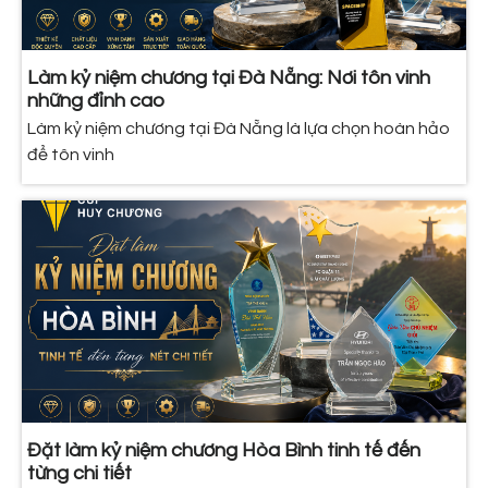
Làm kỷ niệm chương tại Đà Nẵng: Nơi tôn vinh
những đỉnh cao
Làm kỷ niệm chương tại Đà Nẵng là lựa chọn hoàn hảo
để tôn vinh
Đặt làm kỷ niệm chương Hòa Bình tinh tế đến
từng chi tiết