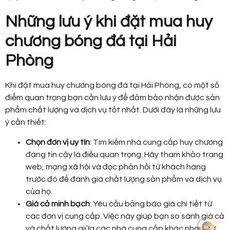
Những lưu ý khi đặt mua huy
chương bóng đá tại Hải
Phòng
Khi đặt mua huy chương bóng đá tại Hải Phòng, có một số
điểm quan trọng bạn cần lưu ý để đảm bảo nhận được sản
phẩm chất lượng và dịch vụ tốt nhất. Dưới đây là những lưu
ý cần thiết:
Chọn đơn vị uy tín
: Tìm kiếm nhà cung cấp huy chương
đáng tin cậy là điều quan trọng. Hãy tham khảo trang
web, mạng xã hội và đọc phản hồi từ khách hàng
trước đó để đánh giá chất lượng sản phẩm và dịch vụ
của họ.
Giá cả minh bạch
: Yêu cầu bảng báo giá chi tiết từ
các đơn vị cung cấp. Việc này giúp bạn so sánh giá cả
và chất lượng giữa các nhà cung cấp khác nhau, từ