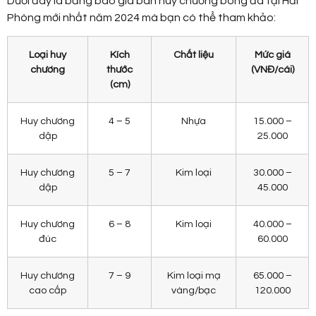
Dưới đây là bảng báo giá bán huy chương bóng đá tại Hải
Phòng mới nhất năm 2024 mà bạn có thể tham khảo:
Loại huy
Kích
Chất liệu
Mức giá
chương
thước
(VNĐ/cái)
(cm)
Huy chương
4 – 5
Nhựa
15.000 –
dập
25.000
Huy chương
5 – 7
Kim loại
30.000 –
dập
45.000
Huy chương
6 – 8
Kim loại
40.000 –
đúc
60.000
Huy chương
7 – 9
Kim loại mạ
65.000 –
cao cấp
vàng/bạc
120.000