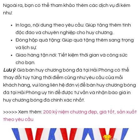
Ngoài ra, bạn có thể tham khảo thêm các dịch vụ đi kèm
như:
In logo, nội dung theo yêu cầu: Giúp tăng thêm tính
độc đáo và chuyên nghiệp cho huy chương.
Đóng hộp quà tặng: Giúp quà tặng thêm sang trọng
và lịch sự.
Giao hàng tận nơi: Tiết kiệm thời gian và công sức
cho bạn.
Lưu ý
: Giá bán huy chương bóng đá tại Hải Phòng có thể
thay đổi tùy từng thời điểm cũng như yêu cầu của mỗi
khách hàng, vui lòng liên hệ đơn vị để bán huy chương bóng
đá tại Hải Phòng uy tín để được tư vấn và nhận báo giá in
huy chương bóng đá chính xác nhất.
>>>>> Xem thêm:
200 kỷ niệm chương đẹp, giá tốt, sản xuất
theo yêu cầu