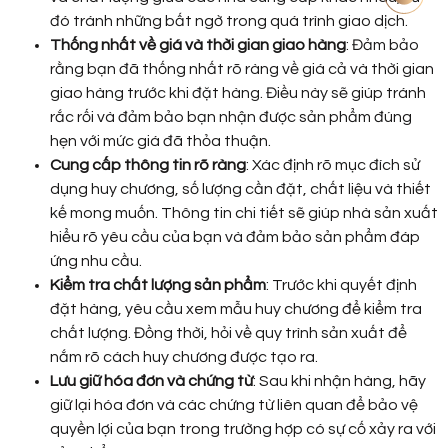
đó tránh những bất ngờ trong quá trình giao dịch.
Thống nhất về giá và thời gian giao hàng
: Đảm bảo
rằng bạn đã thống nhất rõ ràng về giá cả và thời gian
giao hàng trước khi đặt hàng. Điều này sẽ giúp tránh
rắc rối và đảm bảo bạn nhận được sản phẩm đúng
hẹn với mức giá đã thỏa thuận.
Cung cấp thông tin rõ ràng
: Xác định rõ mục đích sử
dụng huy chương, số lượng cần đặt, chất liệu và thiết
kế mong muốn. Thông tin chi tiết sẽ giúp nhà sản xuất
hiểu rõ yêu cầu của bạn và đảm bảo sản phẩm đáp
ứng nhu cầu.
Kiểm tra chất lượng sản phẩm
: Trước khi quyết định
đặt hàng, yêu cầu xem mẫu huy chương để kiểm tra
chất lượng. Đồng thời, hỏi về quy trình sản xuất để
nắm rõ cách huy chương được tạo ra.
Lưu giữ hóa đơn và chứng từ
: Sau khi nhận hàng, hãy
giữ lại hóa đơn và các chứng từ liên quan để bảo vệ
quyền lợi của bạn trong trường hợp có sự cố xảy ra với