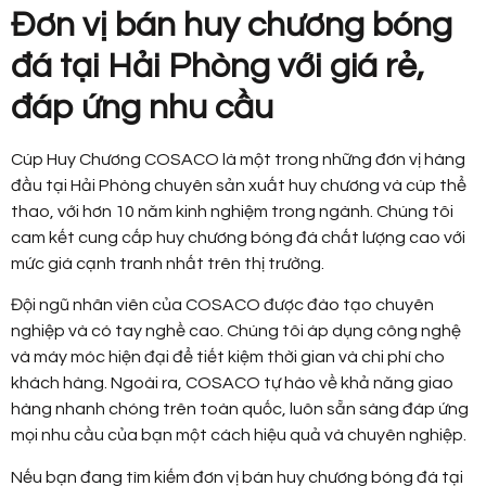
Đơn vị bán huy chương bóng
đá tại Hải Phòng với giá rẻ,
đáp ứng nhu cầu
Cúp Huy Chương COSACO là một trong những đơn vị hàng
đầu tại Hải Phòng chuyên sản xuất huy chương và cúp thể
thao, với hơn 10 năm kinh nghiệm trong ngành. Chúng tôi
cam kết cung cấp huy chương bóng đá chất lượng cao với
mức giá cạnh tranh nhất trên thị trường.
Đội ngũ nhân viên của COSACO được đào tạo chuyên
nghiệp và có tay nghề cao. Chúng tôi áp dụng công nghệ
và máy móc hiện đại để tiết kiệm thời gian và chi phí cho
khách hàng. Ngoài ra, COSACO tự hào về khả năng giao
hàng nhanh chóng trên toàn quốc, luôn sẵn sàng đáp ứng
mọi nhu cầu của bạn một cách hiệu quả và chuyên nghiệp.
Nếu bạn đang tìm kiếm đơn vị bán huy chương bóng đá tại