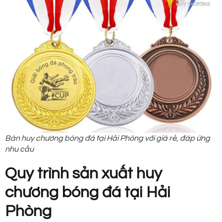
Bán huy chương bóng đá tại Hải Phòng với giá rẻ, đáp ứng
nhu cầu
Quy trình sản xuất huy
chương bóng đá tại Hải
Phòng