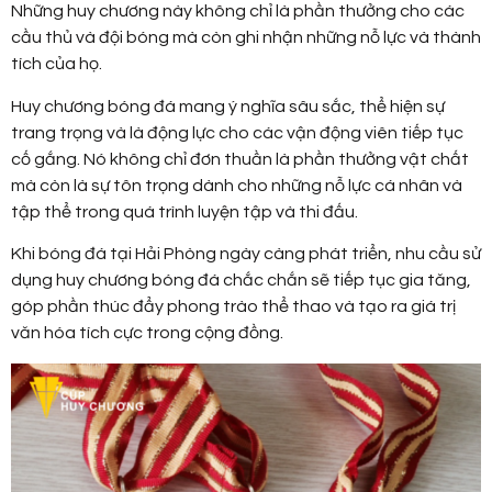
Những huy chương này không chỉ là phần thưởng cho các
cầu thủ và đội bóng mà còn ghi nhận những nỗ lực và thành
tích của họ.
Huy chương bóng đá mang ý nghĩa sâu sắc, thể hiện sự
trang trọng và là động lực cho các vận động viên tiếp tục
cố gắng. Nó không chỉ đơn thuần là phần thưởng vật chất
mà còn là sự tôn trọng dành cho những nỗ lực cá nhân và
tập thể trong quá trình luyện tập và thi đấu.
Khi bóng đá tại Hải Phòng ngày càng phát triển, nhu cầu sử
dụng huy chương bóng đá chắc chắn sẽ tiếp tục gia tăng,
góp phần thúc đẩy phong trào thể thao và tạo ra giá trị
văn hóa tích cực trong cộng đồng.