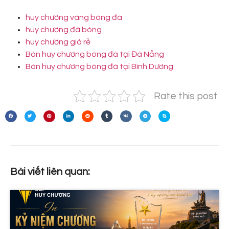
huy chương vàng bóng đá
huy chương đá bóng
huy chương giá rẻ
Bán huy chương bóng đá tại Đà Nẵng
Bán huy chương bóng đá tại Bình Dương
Rate this post
Bài viết liên quan: