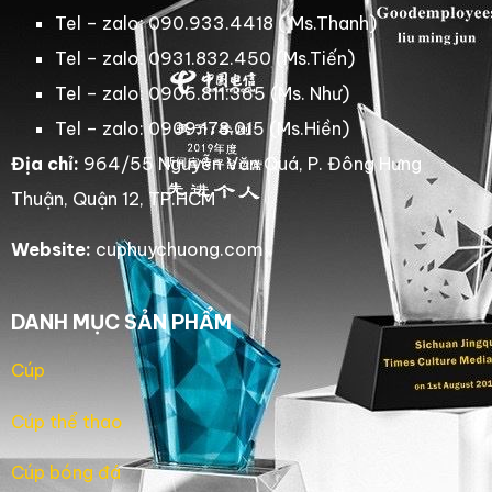
Tel – zalo: 090.933.4418 ( Ms.Thanh)
Tel – zalo: 0931.832.450 (Ms.Tiến)
Tel – zalo: 0906.811.365 (Ms. Như)
Tel – zalo: 0909.178.015 (Ms.Hiền)
Địa chỉ:
964/55 Nguyễn Văn Quá, P. Đông Hưng
Thuận, Quận 12, TP.HCM
Website:
cuphuychuong.com
DANH MỤC SẢN PHẨM
Cúp
Cúp thể thao
Cúp bóng đá