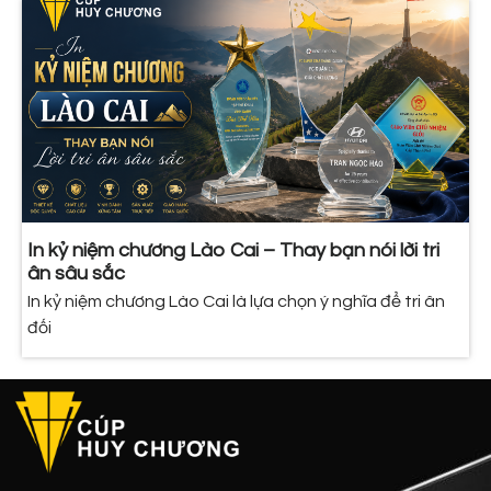
In kỷ niệm chương Lào Cai – Thay bạn nói lời tri
ân sâu sắc
In kỷ niệm chương Lào Cai là lựa chọn ý nghĩa để tri ân
đối