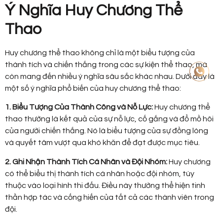
Ý Nghĩa Huy Chương Thể
Thao
Huy chương thể thao không chỉ là một biểu tượng của
thành tích và chiến thắng trong các sự kiện thể thao, mà
còn mang đến nhiều ý nghĩa sâu sắc khác nhau. Dưới đây là
một số ý nghĩa phổ biến của huy chương thể thao:
1. Biểu Tượng Của Thành Công và Nỗ Lực:
Huy chương thể
thao thường là kết quả của sự nỗ lực, cố gắng và đổ mồ hôi
của người chiến thắng. Nó là biểu tượng của sự đồng lòng
và quyết tâm vượt qua khó khăn để đạt được mục tiêu.
2. Ghi Nhận Thành Tích Cá Nhân và Đội Nhóm:
Huy chương
có thể biểu thị thành tích cá nhân hoặc đội nhóm, tùy
thuộc vào loại hình thi đấu. Điều này thường thể hiện tinh
thần hợp tác và cống hiến của tất cả các thành viên trong
đội.