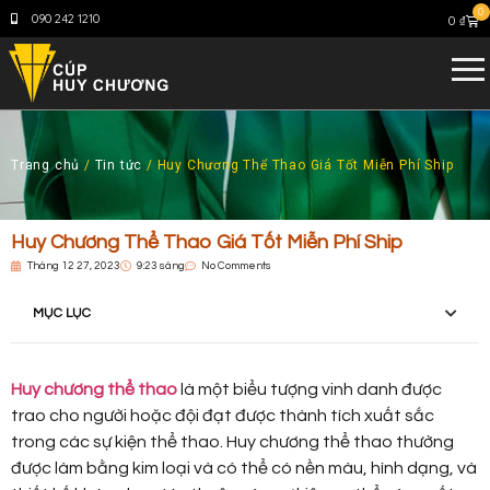
0
090 242 1210
0
₫
Trang chủ
/
Tin tức
/ Huy Chương Thể Thao Giá Tốt Miễn Phí Ship
Huy Chương Thể Thao Giá Tốt Miễn Phí Ship
Tháng 12 27, 2023
9:23 sáng
No Comments
MỤC LỤC
Huy chương thể thao
là một biểu tượng vinh danh được
trao cho người hoặc đội đạt được thành tích xuất sắc
trong các sự kiện thể thao. Huy chương thể thao thường
được làm bằng kim loại và có thể có nền màu, hình dạng, và