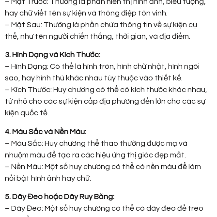
– Mặt Trước: Thường là phần hiển thị hình ảnh, biểu tượng,
hay chữ viết tên sự kiện và thông điệp tôn vinh.
– Mặt Sau: Thường là phần chứa thông tin về sự kiện cụ
thể, như tên người chiến thắng, thời gian, và địa điểm.
3. Hình Dạng và Kích Thước:
– Hình Dạng: Có thể là hình tròn, hình chữ nhật, hình ngôi
sao, hay hình thù khác nhau tùy thuộc vào thiết kế.
– Kích Thước: Huy chương có thể có kích thước khác nhau,
từ nhỏ cho các sự kiện cấp địa phương đến lớn cho các sự
kiện quốc tế.
4. Màu Sắc và Nền Màu:
– Màu Sắc: Huy chương thể thao thường được mạ và
nhuộm màu để tạo ra các hiệu ứng thị giác đẹp mắt.
– Nền Màu: Một số huy chương có thể có nền màu để làm
nổi bật hình ảnh hay chữ.
5. Dây Đeo hoặc Dây Ruy Băng:
– Dây Đeo: Một số huy chương có thể có dây đeo để treo