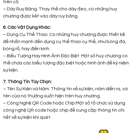
trên cổ.
– Dây Ruy Băng: Thay thế cho dây đeo, có những huy
chương được kết vào dây ruy băng.
6. Các Vật Dụng Khác:
– Dụng Cụ Thể Thao: Có những huy chương được thiết kế
để nhấn mạnh đến dụng cụ thể thao cụ thể, như bóng đá,
bóng rổ, hay điền kinh.
– Biểu Tượng Hay Hình Ảnh Đặc Biệt: Một số huy chương có
thể chứa các biểu tượng đặc biệt hoặc hình ảnh để kỷ niệm
sự kiện.
7. Thông Tin Tùy Chọn:
– Tên Sự Kiện và Năm: Thông tin về sự kiện, năm diễn ra, và
tên của nó thường xuất hiện trên huy chương.
– Công Nghệ QR Code hoặc Chip:Một số tổ chức sử dụng
công nghệ QR code hoặc chip để cung cấp thông tin chi
tiết về sự kiện khi quét.