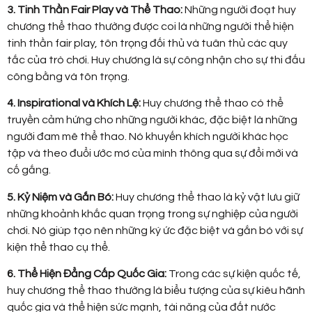
3. Tinh Thần Fair Play và Thể Thao:
Những người đoạt huy
chương thể thao thường được coi là những người thể hiện
tinh thần fair play, tôn trọng đối thủ và tuân thủ các quy
tắc của trò chơi. Huy chương là sự công nhận cho sự thi đấu
công bằng và tôn trọng.
4. Inspirational và Khích Lệ:
Huy chương thể thao có thể
truyền cảm hứng cho những người khác, đặc biệt là những
người đam mê thể thao. Nó khuyến khích người khác học
tập và theo đuổi ước mơ của mình thông qua sự đổi mới và
cố gắng.
5. Kỷ Niệm và Gắn Bó:
Huy chương thể thao là kỷ vật lưu giữ
những khoảnh khắc quan trọng trong sự nghiệp của người
chơi. Nó giúp tạo nên những ký ức đặc biệt và gắn bó với sự
kiện thể thao cụ thể.
6. Thể Hiện Đẳng Cấp Quốc Gia:
Trong các sự kiện quốc tế,
huy chương thể thao thường là biểu tượng của sự kiêu hãnh
quốc gia và thể hiện sức mạnh, tài năng của đất nước