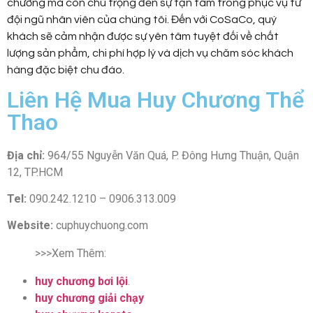
chương mà còn chú trọng đến sự tận tâm trong phục vụ từ
đội ngũ nhân viên của chúng tôi. Đến với CoSaCo, quý
khách sẽ cảm nhận được sự yên tâm tuyệt đối về chất
lượng sản phẩm, chi phí hợp lý và dịch vụ chăm sóc khách
hàng đặc biệt chu đáo.
Liên Hệ Mua Huy Chương Thể
Thao
Địa chỉ:
964/55 Nguyễn Văn Quá, P. Đông Hưng Thuận, Quận
12, TP.HCM
Tel:
090.242.1210 – 0906.313.009
Website:
cuphuychuong.com
>>>Xem Thêm:
huy chương bơi lội
.
huy chương giải chạy