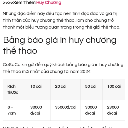
>>>>Xem Thêm:
Huy Chương
Những đặc điểm này đều tạo nên tính độc đáo và giá trị
tinh thần của huy chương thể thao, làm cho chúng trở
thành một biểu tượng quan trọng trong thế giới thể thao.
Bảng báo giá in huy chương
thể thao
CoSaCo xin gửi đến quý khách bảng báo giá in huy chương
thể thao mới nhất của chúng tôi năm 2024:
Kích
10 cái
20 cái
50 cái
100 cái
thước
6 –
38000
35000đ/cái
30000
23000
7cm
đ/cái
đ/cái
đ/cái