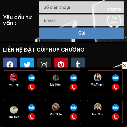
Yêu cầu tư
vấn :
Gửi
LIÊN HỆ ĐẶT CÚP HUY CHƯƠNG
Hotline Tư Vấn Viên
Ms.Hiền
Ms.Thanh
Mr.Tiến
Tel – zalo: 0906.345.190 (Mr. Tiến)
Tel – zalo: 0909.178.015 (Ms.Hiền)
Tel – zalo: 090.933.4418 ( Ms.Thanh)
Ms. Thảo
Ms. Như
Liên hệ tư vấn
Ms.Tiến
Tel – zalo: 0931.832.450 (Ms.Tiến)