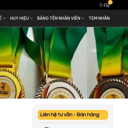
0
0
₫
Ẻ
HUY HIỆU
BẢNG TÊN NHÂN VIÊN
TEM NHÃN
Liên hệ tư vấn - Bán hàng