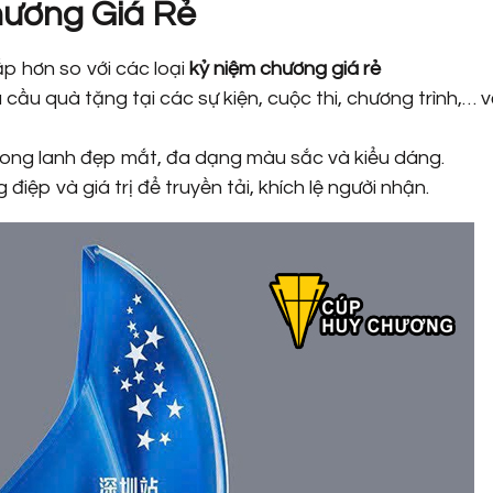
ương Giá Rẻ
ấp hơn so với các loại
kỷ niệm chương giá rẻ
cầu quà tặng tại các sự kiện, cuộc thi, chương trình,… v
long lanh đẹp mắt, đa dạng màu sắc và kiểu dáng.
iệp và giá trị để truyền tải, khích lệ người nhận.