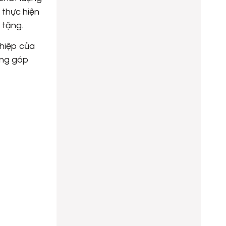
 thực hiện
 tặng.
ghiệp của
óng góp