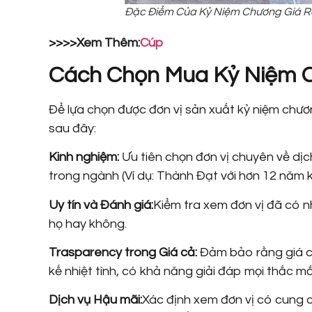
Đặc Điểm Của Kỷ Niệm Chương Giá R
>>>>Xem Thêm:
Cúp
Cách Chọn Mua Kỷ Niệm C
Để lựa chọn được đơn vị sản xuất kỷ niệm chư
sau đây:
Kinh nghiệm:
Ưu tiên chọn đơn vị chuyên về dịc
trong ngành (Ví dụ: Thành Đạt với hơn 12 năm 
Uy tín và Đánh giá:
Kiểm tra xem đơn vị đã có n
họ hay không.
Trasparency trong Giá cả:
Đảm bảo rằng giá cả
kế nhiệt tình, có khả năng giải đáp mọi thắc 
Dịch vụ Hậu mãi:
Xác định xem đơn vị có cung c