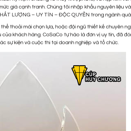
mức giá cạnh tranh. Chúng tôi nhập khẩu nguyên liệu và
o CHẤT LƯỢNG – UY TÍN – ĐỘC QUYỀN trong ngành quà
hể thoải mái chọn lựa, hoặc đội ngũ thiết kế chuyên n
u của khách hàng. CoSaCo tự hào là đơn vị uy tín, đã đ
 sự kiện và cuộc thi tại doanh nghiệp và tổ chức.