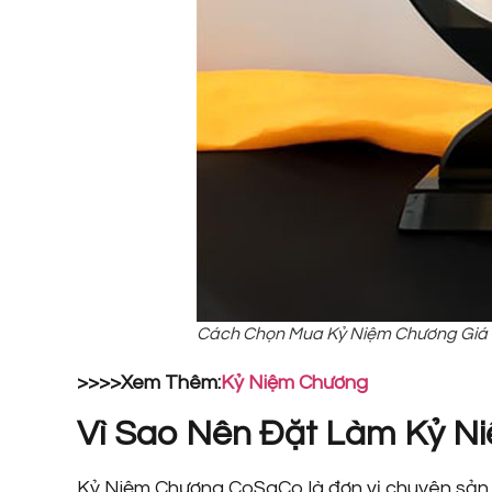
Cách Chọn Mua Kỷ Niệm Chương Giá 
>>>>Xem Thêm:
Kỷ Niệm Chương
Vì Sao Nên Đặt Làm Kỷ N
Kỷ Niệm Chương CoSaCo là đơn vị chuyên sản xu