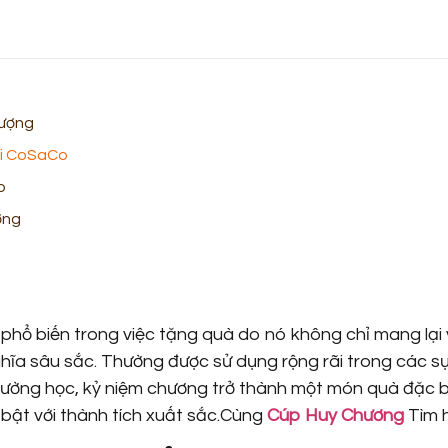
Lượng
ại CoSaCo
o
ơng
 phổ biến trong việc tặng quà do nó không chỉ mang lại
ghĩa sâu sắc. Thường được sử dụng rộng rãi trong các sự
trường học, kỷ niệm chương trở thành một món quà đặc b
 bật với thành tích xuất sắc.Cùng
Cúp Huy Chương
Tìm 