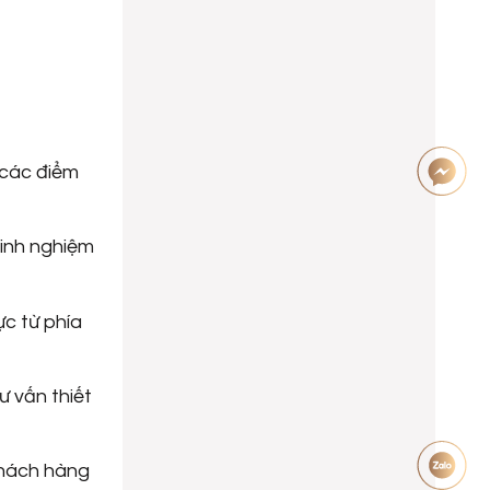
 các điểm
kinh nghiệm
ực từ phía
ư vấn thiết
khách hàng