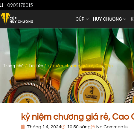
0909178015
CÚP
HUY CHƯƠNG
K
Trang chủ
/
Tin tức
/ kỷ niệm chương giá rẻ, Cao Cấp
kỷ niệm chương giá rẻ, Cao
Tháng 1 4, 2024
10:50 sáng
No Comments