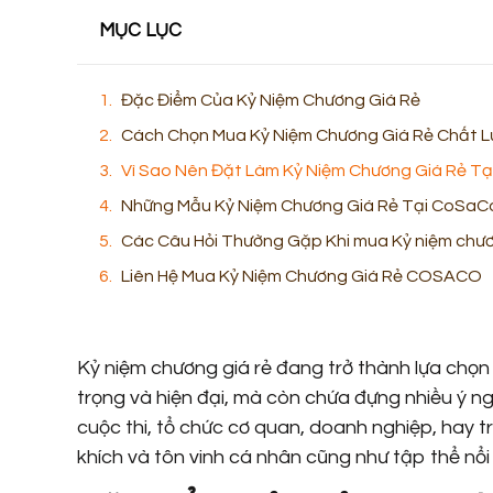
MỤC LỤC
Đặc Điểm Của Kỷ Niệm Chương Giá Rẻ
Cách Chọn Mua Kỷ Niệm Chương Giá Rẻ Chất 
Vì Sao Nên Đặt Làm Kỷ Niệm Chương Giá Rẻ T
Những Mẫu Kỷ Niệm Chương Giá Rẻ Tại CoSaC
Các Câu Hỏi Thường Gặp Khi mua Kỷ niệm chư
Liên Hệ Mua Kỷ Niệm Chương Giá Rẻ COSACO
Kỷ niệm chương giá rẻ đang trở thành lựa chọn
trọng và hiện đại, mà còn chứa đựng nhiều ý n
cuộc thi, tổ chức cơ quan, doanh nghiệp, hay 
khích và tôn vinh cá nhân cũng như tập thể nổi