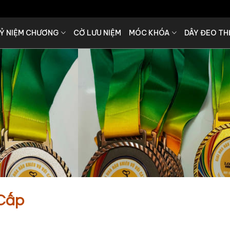
Ỷ NIỆM CHƯƠNG
CỜ LƯU NIỆM
MÓC KHÓA
DÂY ĐEO TH
 Cấp