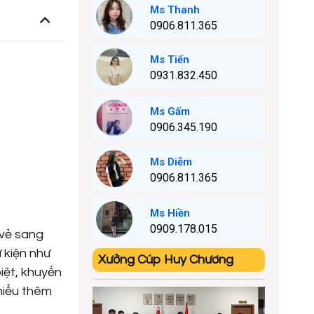
Ms Thanh
0906.811.365
Ms Tiến
0931.832.450
Ms Gấm
0906.345.190
Ms Diễm
0906.811.365
Ms Hiền
0909.178.015
 vẻ sang
 kiện như
Xưởng Cúp Huy Chương
iệt, khuyến
hiểu thêm