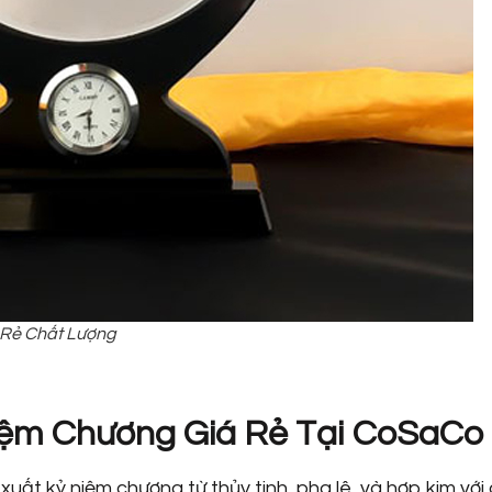
Rẻ Chất Lượng
iệm Chương Giá Rẻ Tại CoSaCo
ất kỷ niệm chương từ thủy tinh, pha lê, và hợp kim với