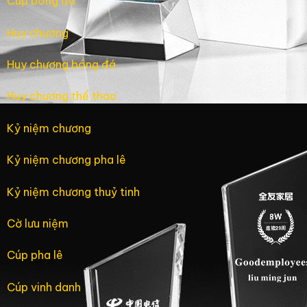
Cúp bóng đá
Huy chương
Huy chương bóng đá
Huy chương thể thao
Kỷ niệm chương
Kỷ niệm chương pha lê
Kỷ niệm chương thuỷ tinh
Cờ lưu niệm
Cúp pha lê
Cúp vinh danh