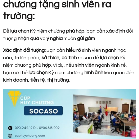
chương tặng sinh viên ra
trường:
Để
lựa chọn
Kỷ niệm chương
phù hợp
, bạn cần
xác định
đối
tượng
nhận quà
và
ý nghĩa
muốn
gửi gắm
.
Xác định đối tượng:
Bạn cần
hiểu rõ
sinh viên ngành học
nào, trường nào,
sở thích
,
cá tính
ra sao để
lựa chọn
Kỷ
niệm chương
phù hợp
. Ví dụ, nếu
sinh viên
ngành kinh tế,
bạn có thể
lựa chọn
Kỷ niệm chương
hình ảnh
liên quan đến
kinh doanh
,
tiền tệ
,
thị trường
.