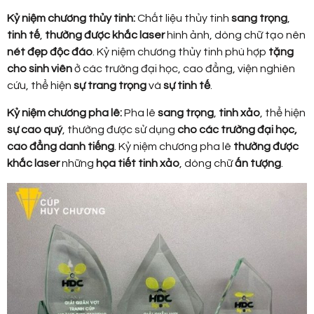
Kỷ niệm chương thủy tinh:
Chất liệu thủy tinh
sang trọng
,
tinh tế
,
thường được khắc laser
hình ảnh, dòng chữ tạo nên
nét đẹp độc đáo
. Kỷ niệm chương thủy tinh phù hợp
tặng
cho sinh viên
ở các trường đại học, cao đẳng, viện nghiên
cứu, thể hiện
sự trang trọng
và
sự tinh tế
.
Kỷ niệm chương pha lê:
Pha lê
sang trọng
,
tinh xảo
, thể hiện
sự cao quý
, thường được sử dụng
cho các trường đại học,
cao đẳng danh tiếng
. Kỷ niệm chương pha lê
thường được
khắc laser
những
họa tiết tinh xảo
, dòng chữ
ấn tượng
.