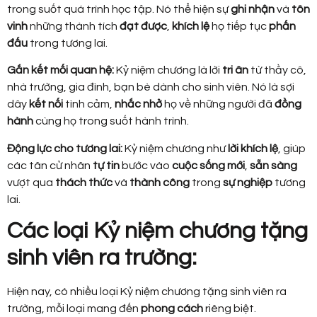
trong suốt quá trình học tập. Nó thể hiện sự
ghi nhận
và
tôn
vinh
những thành tích
đạt được
,
khích lệ
họ tiếp tục
phấn
đấu
trong tương lai.
Gắn kết mối quan hệ:
Kỷ niệm chương là lời
tri ân
từ thầy cô,
nhà trường, gia đình, bạn bè dành cho sinh viên. Nó là sợi
dây
kết nối
tình cảm,
nhắc nhở
họ về những người đã
đồng
hành
cùng họ trong suốt hành trình.
Động lực cho tương lai:
Kỷ niệm chương như
lời khích lệ
, giúp
các tân cử nhân
tự tin
bước vào
cuộc sống mới
,
sẵn sàng
vượt qua
thách thức
và
thành công
trong
sự nghiệp
tương
lai.
Các loại Kỷ niệm chương tặng
sinh viên ra trường:
Hiện nay, có nhiều loại Kỷ niệm chương tặng sinh viên ra
trường, mỗi loại mang đến
phong cách
riêng biệt.