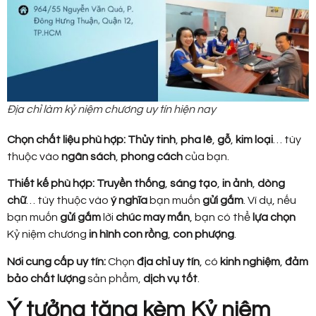
Địa chỉ làm kỷ niệm chương uy tín hiện nay
Chọn chất liệu phù hợp:
Thủy tinh
,
pha lê
,
gỗ
,
kim loại
… tùy
thuộc vào
ngân sách
,
phong cách
của bạn.
Thiết kế phù hợp:
Truyền thống
,
sáng tạo
,
in ảnh
,
dòng
chữ
… tùy thuộc vào
ý nghĩa
bạn muốn
gửi gắm
. Ví dụ, nếu
bạn muốn
gửi gắm
lời
chúc may mắn
, bạn có thể
lựa chọn
Kỷ niệm chương
in hình con rồng
,
con phượng
.
Nơi cung cấp uy tín:
Chọn
địa chỉ uy tín
, có
kinh nghiệm
,
đảm
bảo
chất lượng
sản phẩm,
dịch vụ tốt
.
Ý tưởng tặng kèm Kỷ niệm