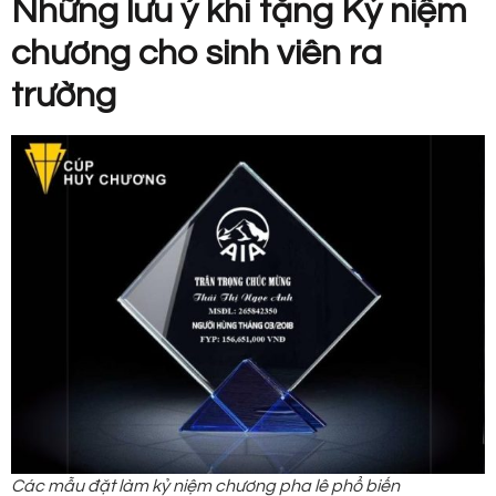
Những lưu ý khi tặng Kỷ niệm
chương cho sinh viên ra
trường
Các mẫu đặt làm kỷ niệm chương pha lê phổ biến