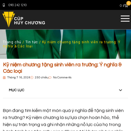
0
090 242 1210
0
₫
Trang chủ
/
Tin tức
/ Kỷ niệm chương tặng sinh viên ra trường: Ý
nghĩa & Các loại
Kỷ niệm chương tặng sinh viên ra trường: Ý nghĩa &
Các loại
Tháng 7 16, 2024
2:50 chiều
No Comments
MỤC LỤC
Bạn đang tìm kiếm một món quà ý nghĩa để tặng sinh viên
ra trường? Kỷ niệm chương là sự lựa chọn hoàn hảo, thể
hiện sự trân trọng và ghi nhận những nỗ lực của họ trong