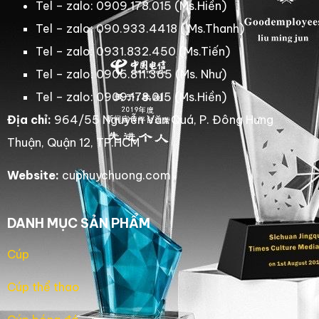
Tel – zalo: 0909.178.015 (Ms.Hiền)
Tel – zalo: 090.933.4418 ( Ms.Thanh)
Tel – zalo: 0931.832.450 (Ms.Tiến)
Tel – zalo: 0906.811.365 (Ms. Như)
Tel – zalo: 0909.178.015 (Ms.Hiền)
Địa chỉ:
964/55 Nguyễn Văn Quá, P. Đông Hưng
Thuận, Quận 12, TP.HCM
Website:
cuphuychuong.com
DANH MỤC SẢN PHẨM
Cúp
Cúp thể thao