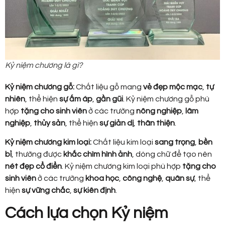
Kỷ niệm chương là gì?
Kỷ niệm chương gỗ:
Chất liệu gỗ mang
vẻ đẹp mộc mạc
,
tự
nhiên
, thể hiện
sự ấm áp
,
gần gũi
. Kỷ niệm chương gỗ phù
hợp
tặng cho sinh viên
ở các trường
nông nghiệp
,
lâm
nghiệp
,
thủy sản
, thể hiện
sự giản dị
,
thân thiện
.
Kỷ niệm chương kim loại:
Chất liệu kim loại
sang trọng
,
bền
bỉ
, thường được
khắc chìm hình ảnh
, dòng chữ để tạo nên
nét đẹp cổ điển
. Kỷ niệm chương kim loại phù hợp
tặng cho
sinh viên
ở các trường
khoa học
,
công nghệ
,
quân sự
, thể
hiện
sự vững chắc
,
sự kiên định
.
Cách lựa chọn Kỷ niệm