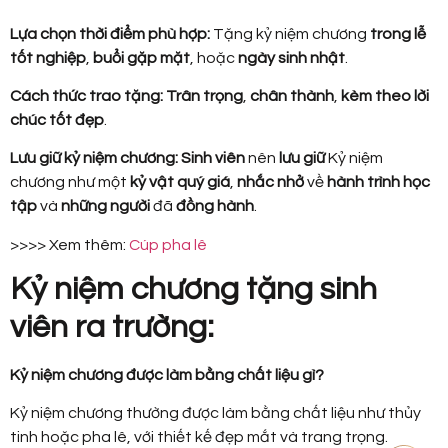
Lựa chọn thời điểm phù hợp:
Tặng kỷ niệm chương
trong lễ
tốt nghiệp
,
buổi gặp mặt
, hoặc
ngày sinh nhật
.
Cách thức trao tặng:
Trân trọng
,
chân thành
,
kèm theo
lời
chúc tốt đẹp
.
Lưu giữ kỷ niệm chương:
Sinh viên
nên
lưu giữ
Kỷ niệm
chương như một
kỷ vật quý giá
,
nhắc nhở
về
hành trình học
tập
và
những người
đã
đồng hành
.
>>>> Xem thêm:
Cúp pha lê
Kỷ niệm chương tặng sinh
viên ra trường:
Kỷ niệm chương được làm bằng chất liệu gì?
Kỷ niệm chương thường được làm bằng chất liệu như thủy
tinh hoặc pha lê, với thiết kế đẹp mắt và trang trọng.