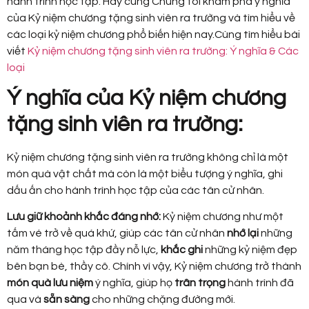
hành trình học tập. Hãy cùng Chúng tôi khám phá ý nghĩa
của Kỷ niệm chương tặng sinh viên ra trường và tìm hiểu về
các loại kỷ niệm chương phổ biến hiện nay.Cùng tìm hiểu bài
viết
Kỷ niệm chương tặng sinh viên ra trường: Ý nghĩa & Các
loại
Ý nghĩa của Kỷ niệm chương
tặng sinh viên ra trường:
Kỷ niệm chương tặng sinh viên ra trường không chỉ là một
món quà vật chất mà còn là một biểu tượng ý nghĩa, ghi
dấu ấn cho hành trình học tập của các tân cử nhân.
Lưu giữ khoảnh khắc đáng nhớ:
Kỷ niệm chương như một
tấm vé trở về quá khứ, giúp các tân cử nhân
nhớ lại
những
năm tháng học tập đầy nỗ lực,
khắc ghi
những kỷ niệm đẹp
bên bạn bè, thầy cô. Chính vì vậy, Kỷ niệm chương trở thành
món quà lưu niệm
ý nghĩa, giúp họ
trân trọng
hành trình đã
qua và
sẵn sàng
cho những chặng đường mới.