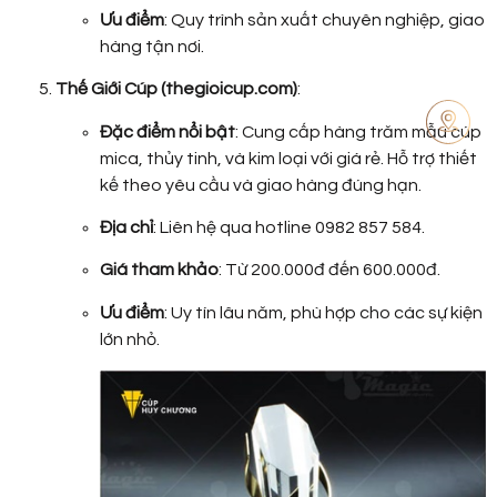
Ưu điểm
: Quy trình sản xuất chuyên nghiệp, giao
hàng tận nơi.
Thế Giới Cúp (thegioicup.com)
:
Đặc điểm nổi bật
: Cung cấp hàng trăm mẫu cúp
mica, thủy tinh, và kim loại với giá rẻ. Hỗ trợ thiết
kế theo yêu cầu và giao hàng đúng hạn.
Địa chỉ
: Liên hệ qua hotline 0982 857 584.
Giá tham khảo
: Từ 200.000đ đến 600.000đ.
Ưu điểm
: Uy tín lâu năm, phù hợp cho các sự kiện
lớn nhỏ.