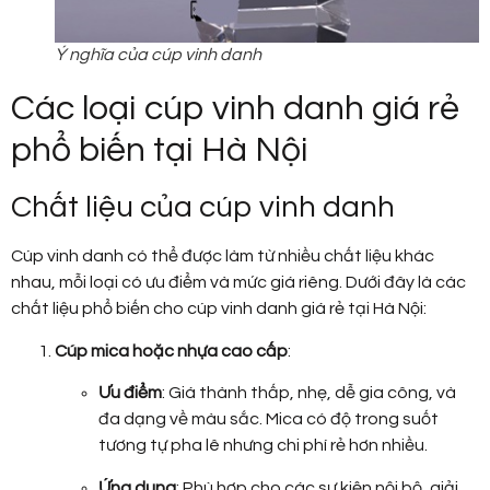
Ý nghĩa của cúp vinh danh
Các loại cúp vinh danh giá rẻ
phổ biến tại Hà Nội
Chất liệu của cúp vinh danh
Cúp vinh danh có thể được làm từ nhiều chất liệu khác
nhau, mỗi loại có ưu điểm và mức giá riêng. Dưới đây là các
chất liệu phổ biến cho cúp vinh danh giá rẻ tại Hà Nội:
Cúp mica hoặc nhựa cao cấp
:
Ưu điểm
: Giá thành thấp, nhẹ, dễ gia công, và
đa dạng về màu sắc. Mica có độ trong suốt
tương tự pha lê nhưng chi phí rẻ hơn nhiều.
Ứng dụng
: Phù hợp cho các sự kiện nội bộ, giải