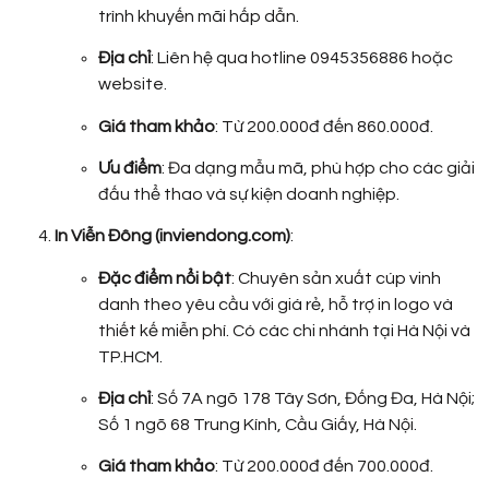
trình khuyến mãi hấp dẫn.
Địa chỉ
: Liên hệ qua hotline 0945356886 hoặc
website.
Giá tham khảo
: Từ 200.000đ đến 860.000đ.
Ưu điểm
: Đa dạng mẫu mã, phù hợp cho các giải
đấu thể thao và sự kiện doanh nghiệp.
In Viễn Đông (inviendong.com)
:
Đặc điểm nổi bật
: Chuyên sản xuất cúp vinh
danh theo yêu cầu với giá rẻ, hỗ trợ in logo và
thiết kế miễn phí. Có các chi nhánh tại Hà Nội và
TP.HCM.
Địa chỉ
: Số 7A ngõ 178 Tây Sơn, Đống Đa, Hà Nội;
Số 1 ngõ 68 Trung Kính, Cầu Giấy, Hà Nội.
Giá tham khảo
: Từ 200.000đ đến 700.000đ.