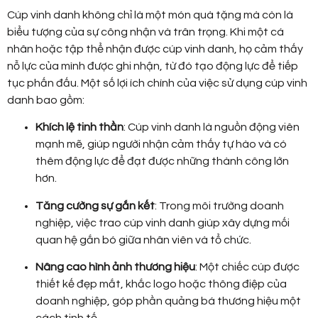
Cúp vinh danh không chỉ là một món quà tặng mà còn là
biểu tượng của sự công nhận và trân trọng. Khi một cá
nhân hoặc tập thể nhận được cúp vinh danh, họ cảm thấy
nỗ lực của mình được ghi nhận, từ đó tạo động lực để tiếp
tục phấn đấu. Một số lợi ích chính của việc sử dụng cúp vinh
danh bao gồm:
Khích lệ tinh thần
: Cúp vinh danh là nguồn động viên
mạnh mẽ, giúp người nhận cảm thấy tự hào và có
thêm động lực để đạt được những thành công lớn
hơn.
Tăng cường sự gắn kết
: Trong môi trường doanh
nghiệp, việc trao cúp vinh danh giúp xây dựng mối
quan hệ gắn bó giữa nhân viên và tổ chức.
Nâng cao hình ảnh thương hiệu
: Một chiếc cúp được
thiết kế đẹp mắt, khắc logo hoặc thông điệp của
doanh nghiệp, góp phần quảng bá thương hiệu một