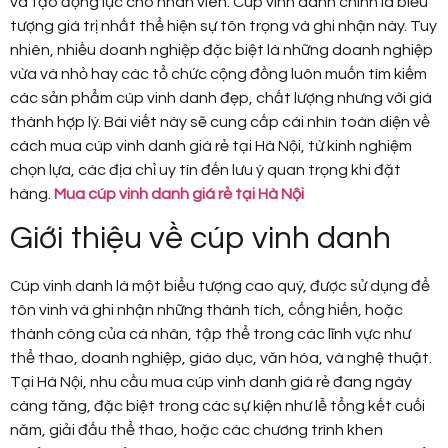
và tạo động lực cho nhân viên. Cúp vinh danh chính là biểu
tượng giá trị nhất thể hiện sự tôn trọng và ghi nhận này. Tuy
nhiên, nhiều doanh nghiệp đặc biệt là những doanh nghiệp
vừa và nhỏ hay các tổ chức cộng đồng luôn muốn tìm kiếm
các sản phẩm cúp vinh danh đẹp, chất lượng nhưng với giá
thành hợp lý. Bài viết này sẽ cung cấp cái nhìn toàn diện về
cách mua cúp vinh danh giá rẻ tại Hà Nội, từ kinh nghiệm
chọn lựa, các địa chỉ uy tín đến lưu ý quan trọng khi đặt
hàng.
Mua cúp vinh danh giá rẻ tại Hà Nội
Giới thiệu về cúp vinh danh
Cúp vinh danh là một biểu tượng cao quý, được sử dụng để
tôn vinh và ghi nhận những thành tích, cống hiến, hoặc
thành công của cá nhân, tập thể trong các lĩnh vực như
thể thao, doanh nghiệp, giáo dục, văn hóa, và nghệ thuật.
Tại Hà Nội, nhu cầu mua cúp vinh danh giá rẻ đang ngày
càng tăng, đặc biệt trong các sự kiện như lễ tổng kết cuối
năm, giải đấu thể thao, hoặc các chương trình khen