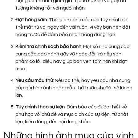
lượng có thể làm giảm giá trị của sự kiện và gây ấn
tượng không tốt với người nhận.
Đặt hàng sớm
: Thời gian sản xuất cúp tùy chỉnh có
thể mất từ vài ngày đến vài tuần, vì vậy bạn nên đặt
hàng trước để đảm bảo nhận hàng đúng hạn.
Kiểm tra chính sách bảo hành
: Một số nhà cung cấp
cung cấp bảo hành gãy vỡ hoặc đổi trả nếu sản
phẩm có lỗi, điều này giúp bạn yên tâm hơn khi đặt
mua.
Yêu cầu mẫu thử
: Nếu có thể, hãy yêu cầu nhà cung
cấp gửi hình ảnh hoặc mẫu thử trước khi đặt số lượng
lớn.
Tùy chỉnh theo sự kiện
: Đảm bảo cúp được thiết kế
phù hợp với chủ đề và mục đích của sự kiện, từ chất
liệu, kiểu dáng, đến nội dung khắc.
Những hình ảnh mua cúp vinh