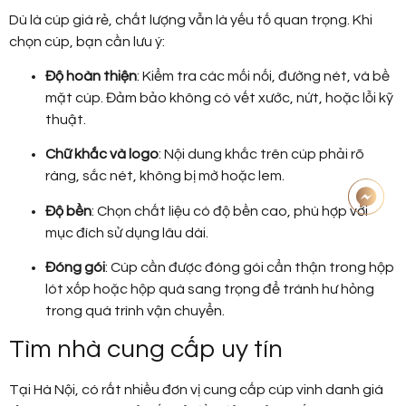
Dù là cúp giá rẻ, chất lượng vẫn là yếu tố quan trọng. Khi
chọn cúp, bạn cần lưu ý:
Độ hoàn thiện
: Kiểm tra các mối nối, đường nét, và bề
mặt cúp. Đảm bảo không có vết xước, nứt, hoặc lỗi kỹ
thuật.
Chữ khắc và logo
: Nội dung khắc trên cúp phải rõ
ràng, sắc nét, không bị mờ hoặc lem.
Độ bền
: Chọn chất liệu có độ bền cao, phù hợp với
mục đích sử dụng lâu dài.
Đóng gói
: Cúp cần được đóng gói cẩn thận trong hộp
lót xốp hoặc hộp quà sang trọng để tránh hư hỏng
trong quá trình vận chuyển.
Tìm nhà cung cấp uy tín
Tại Hà Nội, có rất nhiều đơn vị cung cấp cúp vinh danh giá