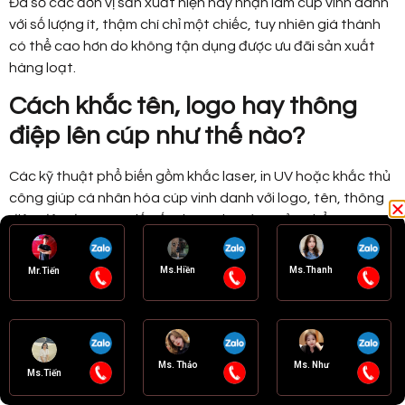
Đa số các đơn vị sản xuất hiện nay nhận làm cúp vinh danh
với số lượng ít, thậm chí chỉ một chiếc, tuy nhiên giá thành
có thể cao hơn do không tận dụng được ưu đãi sản xuất
hàng loạt.
Cách khắc tên, logo hay thông
điệp lên cúp như thế nào?
Các kỹ thuật phổ biến gồm khắc laser, in UV hoặc khắc thủ
công giúp cá nhân hóa cúp vinh danh với logo, tên, thông
điệp độc đáo, tạo dấu ấn riêng cho từng sản phẩm.
Làm sao chọn được đơn vị sản
Ms.Hiền
Ms.Thanh
Mr.Tiến
xuất cúp vinh danh giá rẻ, uy tín
tại Hà Nội?
Nên lựa chọn các nhà sản xuất trực tiếp, có kinh nghiệm,
Ms. Thảo
Ms. Như
Liên hệ tư vấn
Ms.Tiến
trang thiết bị hiện đại và dịch vụ chăm sóc khách hàng tốt.
Tránh mua qua trung gian để có giá tốt nhất và chế độ bảo