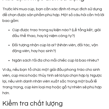
Trước khi mua cúp, bạn cần xác định rõ mục đích sử dụng
để chọn được sản phẩm phù hợp. Một số câu hỏi cần trả lời
bao gồm:
Cúp được trao trong sự kiện nào? (Lễ tổng kết, giải
đấu thể thao, hay kỷ niệm công ty?)
Đối tượng nhận cúp là ai? (Nhân viên, đối tác, vận
động viên, hay học sinh?)
Ngân sách tối đa cho mỗi chiếc cúp là bao nhiêu?
Ví dụ, nếu bạn tổ chức một giải đấu phong trào cho sinh
viên, cúp mica hoặc thủy tinh sẽ là lựa chọn hợp lý. Ngược
lại, nếu vinh danh nhân viên xuất sắc trong một buổi lễ
trang trọng, cúp kim loại mạ hoặc gỗ tự nhiên sẽ phù hợp
hơn.
Kiểm tra chất lượng