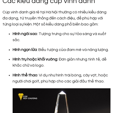
Các kiểu dáng cúp vinh danh
Cúp vinh danh giá rẻ tại Hà Nội thường có nhiều kiểu dáng
đa dạng, từ truyền thống đến cách điệu, để phù hợp với
từng loại sự kiện. Một số kiểu dáng phổ biến bao gồm:
Hình ngôi sao
: Tượng trưng cho sự tỏa sáng và xuất
sắc.
Hình ngọn lửa
: Biểu tượng của đam mê và năng lượng.
Hình trụ hoặc khối vuông
: Đơn giản nhưng tinh tế, dễ
khắc chữ và logo.
Hình thể thao
: Ví dụ như hình trái bóng, cây vợt, hoặc
người chơi golf, phù hợp cho các giải đấu thể thao.