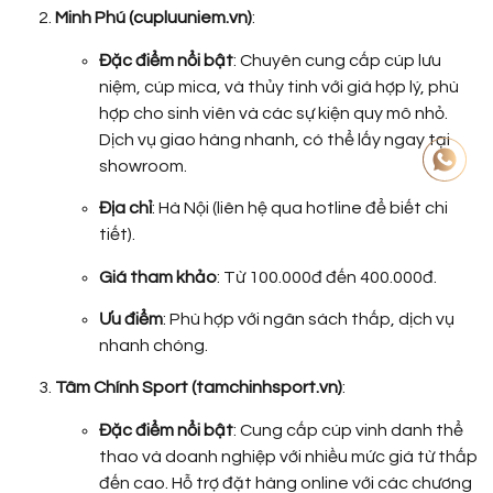
Minh Phú (cupluuniem.vn)
:
Đặc điểm nổi bật
: Chuyên cung cấp cúp lưu
niệm, cúp mica, và thủy tinh với giá hợp lý, phù
hợp cho sinh viên và các sự kiện quy mô nhỏ.
Dịch vụ giao hàng nhanh, có thể lấy ngay tại
showroom.
Địa chỉ
: Hà Nội (liên hệ qua hotline để biết chi
tiết).
Giá tham khảo
: Từ 100.000đ đến 400.000đ.
Ưu điểm
: Phù hợp với ngân sách thấp, dịch vụ
nhanh chóng.
Tâm Chính Sport (tamchinhsport.vn)
:
Đặc điểm nổi bật
: Cung cấp cúp vinh danh thể
thao và doanh nghiệp với nhiều mức giá từ thấp
đến cao. Hỗ trợ đặt hàng online với các chương