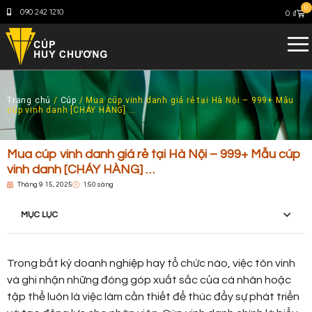
0
090 242 1210
0
₫
Trang chủ
/
Cúp
/ Mua cúp vinh danh giá rẻ tại Hà Nội – 999+ Mẫu
cúp vinh danh [CHÁY HÀNG] …
Mua cúp vinh danh giá rẻ tại Hà Nội – 999+ Mẫu cúp
vinh danh [CHÁY HÀNG] …
Tháng 9 15, 2025
1:50 sáng
MỤC LỤC
Trong bất kỳ doanh nghiệp hay tổ chức nào, việc tôn vinh
và ghi nhận những đóng góp xuất sắc của cá nhân hoặc
tập thể luôn là việc làm cần thiết để thúc đẩy sự phát triển