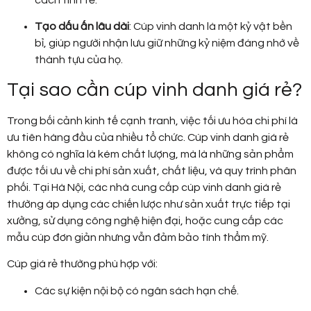
cách tinh tế.
Tạo dấu ấn lâu dài
: Cúp vinh danh là một kỷ vật bền
bỉ, giúp người nhận lưu giữ những kỷ niệm đáng nhớ về
thành tựu của họ.
Tại sao cần cúp vinh danh giá rẻ?
Trong bối cảnh kinh tế cạnh tranh, việc tối ưu hóa chi phí là
ưu tiên hàng đầu của nhiều tổ chức. Cúp vinh danh giá rẻ
không có nghĩa là kém chất lượng, mà là những sản phẩm
được tối ưu về chi phí sản xuất, chất liệu, và quy trình phân
phối. Tại Hà Nội, các nhà cung cấp cúp vinh danh giá rẻ
thường áp dụng các chiến lược như sản xuất trực tiếp tại
xưởng, sử dụng công nghệ hiện đại, hoặc cung cấp các
mẫu cúp đơn giản nhưng vẫn đảm bảo tính thẩm mỹ.
Cúp giá rẻ thường phù hợp với:
Các sự kiện nội bộ có ngân sách hạn chế.