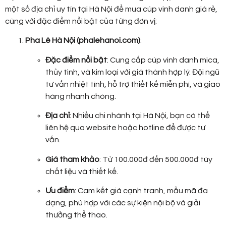
một số địa chỉ uy tín tại Hà Nội để mua cúp vinh danh giá rẻ,
cùng với đặc điểm nổi bật của từng đơn vị:
Pha Lê Hà Nội (phalehanoi.com)
:
Đặc điểm nổi bật
: Cung cấp cúp vinh danh mica,
thủy tinh, và kim loại với giá thành hợp lý. Đội ngũ
tư vấn nhiệt tình, hỗ trợ thiết kế miễn phí, và giao
hàng nhanh chóng.
Địa chỉ
: Nhiều chi nhánh tại Hà Nội, bạn có thể
liên hệ qua website hoặc hotline để được tư
vấn.
Giá tham khảo
: Từ 100.000đ đến 500.000đ tùy
chất liệu và thiết kế.
Ưu điểm
: Cam kết giá cạnh tranh, mẫu mã đa
dạng, phù hợp với các sự kiện nội bộ và giải
thưởng thể thao.