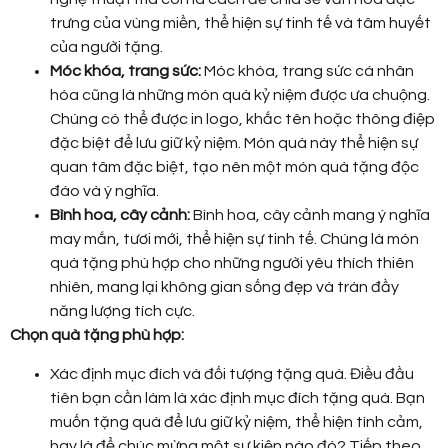
trưng của vùng miền, thể hiện sự tinh tế và tâm huyết
của người tặng.
Móc khóa, trang sức:
Móc khóa, trang sức cá nhân
hóa cũng là những món quà kỷ niệm được ưa chuộng.
Chúng có thể được in logo, khắc tên hoặc thông điệp
đặc biệt để lưu giữ kỷ niệm. Món quà này thể hiện sự
quan tâm đặc biệt, tạo nên một món quà tặng độc
đáo và ý nghĩa.
Bình hoa, cây cảnh:
Bình hoa, cây cảnh mang ý nghĩa
may mắn, tươi mới, thể hiện sự tinh tế. Chúng là món
quà tặng phù hợp cho những người yêu thích thiên
nhiên, mang lại không gian sống đẹp và tràn đầy
năng lượng tích cực.
Chọn quà tặng phù hợp:
Xác định mục đích và đối tượng tặng quà. Điều đầu
tiên bạn cần làm là xác định mục đích tặng quà. Bạn
muốn tặng quà để lưu giữ kỷ niệm, thể hiện tình cảm,
hay là để chúc mừng một sự kiện nào đó? Tiếp theo,