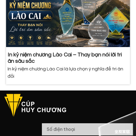
In kỷ niệm chương Lào Cai – Thay bạn nói lời tri
ân sâu sắc
In kỷ niệm chương Lào Cai là lựa chọn ý nghĩa để tri ân
đối