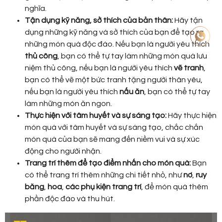
nghĩa.
Tận dụng kỹ năng, sở thích của bản thân:
Hãy tận
dụng những kỹ năng và sở thích của bạn để tạo ra
những món quà độc đáo. Nếu bạn là người yêu thích
thủ công
, bạn có thể tự tay làm những món quà lưu
niệm thủ công, nếu bạn là người yêu thích
vẽ tranh
,
bạn có thể vẽ một bức tranh tặng người thân yêu,
nếu bạn là người yêu thích
nấu ăn
, bạn có thể tự tay
làm những món ăn ngon.
Thực hiện với tâm huyết và sự sáng tạo:
Hãy thực hiện
món quà với tâm huyết và sự sáng tạo, chắc chắn
món quà của bạn sẽ mang đến niềm vui và sự xúc
động cho người nhận.
Trang trí thêm để tạo điểm nhấn cho món quà:
Bạn
có thể trang trí thêm những chi tiết nhỏ, như
nơ
,
ruy
băng
,
hoa
,
các phụ kiện trang trí
, để món quà thêm
phần độc đáo và thu hút.