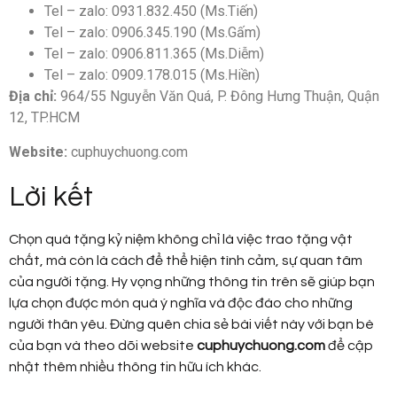
Tel – zalo: 0931.832.450 (Ms.Tiến)
Tel – zalo: 0906.345.190 (Ms.Gấm)
Tel – zalo: 0906.811.365 (Ms.Diễm)
Tel – zalo: 0909.178.015 (Ms.Hiền)
Địa chỉ:
964/55 Nguyễn Văn Quá, P. Đông Hưng Thuận, Quận
12, TP.HCM
Website:
cuphuychuong.com
Lời kết
Chọn quà tặng kỷ niệm không chỉ là việc trao tặng vật
chất, mà còn là cách để thể hiện tình cảm, sự quan tâm
của người tặng. Hy vọng những thông tin trên sẽ giúp bạn
lựa chọn được món quà ý nghĩa và độc đáo cho những
người thân yêu. Đừng quên chia sẻ bài viết này với bạn bè
của bạn và theo dõi website
cuphuychuong.com
để cập
nhật thêm nhiều thông tin hữu ích khác.