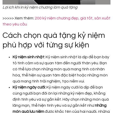
Lợi ích khi in kỷ niệm chương làm quà tặng
>>>>> Xem thêm:
200 kỷ niệm chương đẹp, giá tốt, sản xuất
theo yêu cầu
Cách chọn quà tặng kỷ niệm
phù hợp với từng sự kiện
Kỷ niệm sinh nhật:
Kỷ niệm sinh nhật là dịp để bạn bày
tỏ tình cảm và sự quan tâm đến người thân yêu. Bạn
có thể lựa chọn những món quà mang tính cá nhân
hóa, thể hiện sự quan tâm đặc biệt hoặc những món
quà mang tính trải nghiệm, tạo niềm vui.
Kỷ niệm ngày cưới:
Kỷ niệm ngày cưới là dịp để bạn
cùng người bạn đời ôn lại những kỷ niệm đẹp, khẳng
định tình yêu và sự gắn kết. Hãy chọn những món quà
lãng mạn, thể hiện tình yêu và sự gắn kết như
những
món quà lưu niệm
được khắc tên của hai người, những