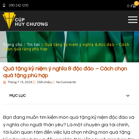
0
090 242 1210
0
₫
Trang chủ
/
Tin tức
/ Quà tặng kỷ niệm ý nghĩa & độc đáo – Cách
chọn quà tặng phù hợp
Quà tặng kỷ niệm ý nghĩa & độc đáo – Cách chọn
quà tặng phù hợp
Tháng 7 15, 2024
3:58 chiều
No Comments
MỤC LỤC
Bạn đang muốn tìm kiếm món quà tặng kỷ niệm độc đáo và
ý nghĩa cho người thân yêu? Là một chuyên gia tài chính,
tôi luôn quan tâm đến việc lựa chọn những món quà tặng