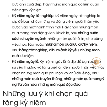
bức ảnh cưới đẹp, hay những món quà có liên quan
đến ngày kỷ niệm.
Kỷ niệm ngày tốt nghiệp:
Kỷ niệm ngày tốt nghiệp là
dịp để bạn chúc mừng và động viên người thân yêu
bước vào một hành trình mới. Hãy chọn những món
quà mang tính động viên, khích lệ, như
những cuốn
sách chuyên ngành
, những món quà hỗ trợ cho công
việc, học tập hoặc
những món quà lưu giữ kỷ niệm
,
như
bằng tốt nghiệp
,
album ảnh kỷ yếu
,
những món
quà lưu niệm
.
Kỷ niệm ngày lễ:
Kỷ niệm ngày lễ là dịp để bạn bày tỏ
sự yêu thương và lòng biết ơn đến người thân yêu. Hãy
chọn những món quà phù hợp với chủ đề lễ hội, như
những món quà truyền thống
,
những món quà mang ý
nghĩa văn hóa
,
những món quà độc đáo
.
Những lưu ý khi chọn quà
tặng kỷ niệm