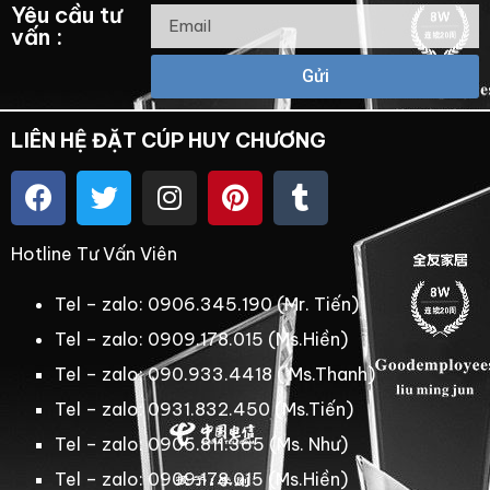
Yêu cầu tư
vấn :
Gửi
LIÊN HỆ ĐẶT CÚP HUY CHƯƠNG
Hotline Tư Vấn Viên
Tel – zalo: 0906.345.190 (Mr. Tiến)
Tel – zalo: 0909.178.015 (Ms.Hiền)
Tel – zalo: 090.933.4418 ( Ms.Thanh)
Tel – zalo: 0931.832.450 (Ms.Tiến)
Tel – zalo: 0906.811.365 (Ms. Như)
Tel – zalo: 0909.178.015 (Ms.Hiền)