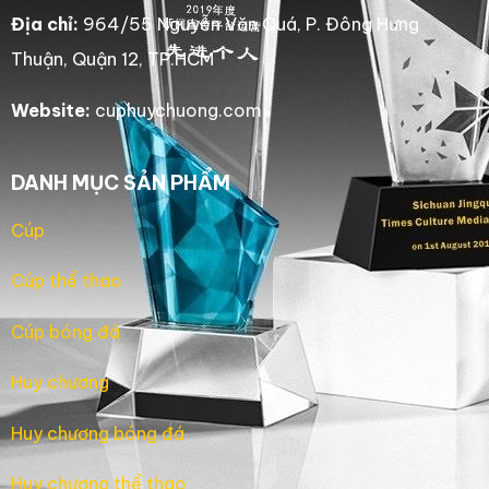
Địa chỉ:
964/55 Nguyễn Văn Quá, P. Đông Hưng
Thuận, Quận 12, TP.HCM
Website:
cuphuychuong.com
DANH MỤC SẢN PHẨM
Cúp
Cúp thể thao
Cúp bóng đá
Huy chương
Huy chương bóng đá
Huy chương thể thao