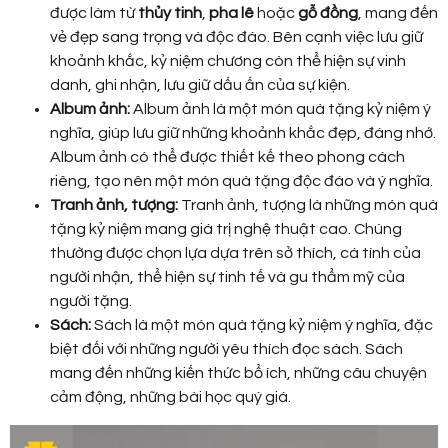
được làm từ
thủy tinh
,
pha lê
hoặc
gỗ đồng
, mang đến
vẻ đẹp sang trọng và độc đáo. Bên cạnh việc lưu giữ
khoảnh khắc, kỷ niệm chương còn thể hiện sự vinh
danh, ghi nhận, lưu giữ dấu ấn của sự kiện.
Album ảnh:
Album ảnh là một món quà tặng kỷ niệm ý
nghĩa, giúp lưu giữ những khoảnh khắc đẹp, đáng nhớ.
Album ảnh có thể được thiết kế theo phong cách
riêng, tạo nên một món quà tặng độc đáo và ý nghĩa.
Tranh ảnh, tượng:
Tranh ảnh, tượng là những món quà
tặng kỷ niệm mang giá trị nghệ thuật cao. Chúng
thường được chọn lựa dựa trên sở thích, cá tính của
người nhận, thể hiện sự tinh tế và gu thẩm mỹ của
người tặng.
Sách:
Sách là một món quà tặng kỷ niệm ý nghĩa, đặc
biệt đối với những người yêu thích đọc sách. Sách
mang đến những kiến thức bổ ích, những câu chuyện
cảm động, những bài học quý giá.