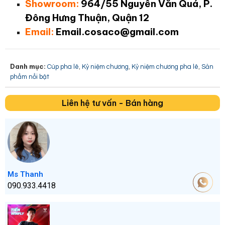
Showroom:
964/55 Nguyễn Văn Quá, P.
Đông Hưng Thuận, Quận 12
Email:
Email.cosaco@gmail.com
Danh mục:
,
,
,
Cúp pha lê
Kỷ niệm chương
Kỷ niệm chương pha lê
Sản
phẩm nổi bật
Liên hệ tư vấn - Bán hàng
Ms Thanh
090.933.4418