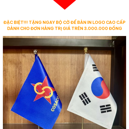
ĐẶC BIỆT!!! TẶNG NGAY BỘ CỜ ĐỂ BÀN IN LOGO CAO CẤP
DÀNH CHO ĐƠN HÀNG TRỊ GIÁ TRÊN 3.000.000 ĐỒNG