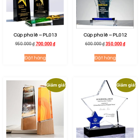
Cúp pha lê – PL013
Cúp pha lê – PL012
950.000
₫
700.000
₫
600.000
₫
350.000
₫
Đặt hàng
Đặt hàng
Giảm giá!
Giảm giá!