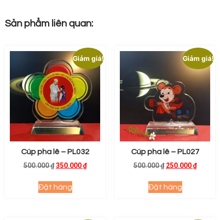
Sản phẩm liên quan:
Giảm giá!
Giảm giá!
Cúp pha lê – PL032
Cúp pha lê – PL027
500.000
₫
350.000
₫
500.000
₫
250.000
₫
Đặt hàng
Đặt hàng