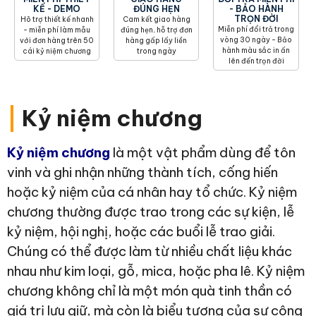
KẾ - DEMO
ĐÚNG HẸN
- BẢO HÀNH
TRỌN ĐỜI
Hõ trợ thiết kế nhanh
Cam kết giao hàng
Miễn phí đổi trả trong
- miễn phí làm mẫu
đúng hẹn, hỗ trợ đơn
vòng 30 ngày - Bảo
với đơn hàng trên 50
hàng gấp lấy liền
hành màu sắc in ấn
cái kỷ niệm chương
trong ngày
lên đến trọn đời
|
Kỷ niệm chương
Kỷ niệm chương
là một vật phẩm dùng để tôn
vinh và ghi nhận những thành tích, cống hiến
hoặc kỷ niệm của cá nhân hay tổ chức. Kỷ niệm
chương thường được trao trong các sự kiện, lễ
kỷ niệm, hội nghị, hoặc các buổi lễ trao giải.
Chúng có thể được làm từ nhiều chất liệu khác
nhau như kim loại, gỗ, mica, hoặc pha lê. Kỷ niệm
chương không chỉ là một món quà tinh thần có
giá trị lưu giữ, mà còn là biểu tượng của sự công