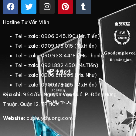
Hotline Tư Vấn Viên
Tel – zalo: 0906.345.190 (Mr. Tiến)
Tel – zalo: 0909.178.015 (Ms.Hiền)
Tel – zalo: 090.933.4418 ( Ms.Thanh)
Tel – zalo: 0931.832.450 (Ms.Tiến)
Tel – zalo: 0906.811.365 (Ms. Như)
Tel – zalo: 0909.178.015 (Ms.Hiền)
Địa chỉ:
964/55 Nguyễn Văn Quá, P. Đông Hưng
Thuận, Quận 12, TP.HCM
Website:
cuphuychuong.com