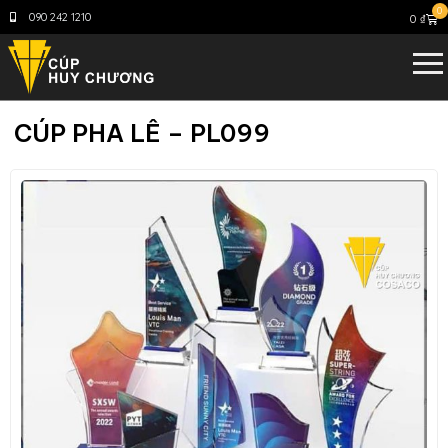
0
090 242 1210
0
₫
CÚP PHA LÊ – PL099