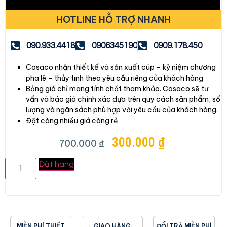
HOTLINE HỖ TRỢ NHANH
090.933.4418
0906345190
0909.178.450
Cosaco nhận thiết kế và sản xuất cúp – kỷ niệm chương
pha lê – thủy tinh theo yêu cầu riêng của khách hàng
Bảng giá chỉ mang tính chất tham khảo. Cosaco sẽ tư
vấn và báo giá chính xác dựa trên quy cách sản phẩm, số
lượng và ngân sách phù hợp với yêu cầu của khách hàng.
Đặt càng nhiều giá càng rẻ
300.000
₫
700.000
₫
Đặt hàng
MIỄN PHÍ THIẾT
GIAO HÀNG
ĐỔI TRẢ MIỄN PHÍ