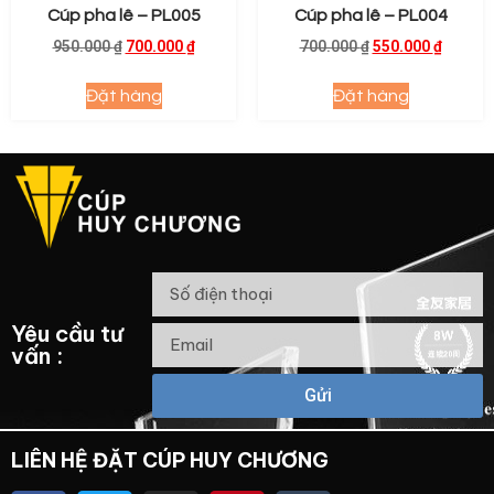
Cúp pha lê – PL005
Cúp pha lê – PL004
950.000
₫
700.000
₫
700.000
₫
550.000
₫
Đặt hàng
Đặt hàng
Yêu cầu tư
vấn :
Gửi
LIÊN HỆ ĐẶT CÚP HUY CHƯƠNG