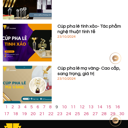
Cúp pha lê tinh xảo- Tác phẩm
nghệ thuật tinh tế
23/10/2024
Cúp pha lê mạ vàng- Cao cấp,
sang trọng, giá trị
23/10/2024
1
2
3
4
5
6
7
8
9
10
11
12
13
14
15
16
17
18
19
20
21
22
23
24
25
26
27
28
29
30