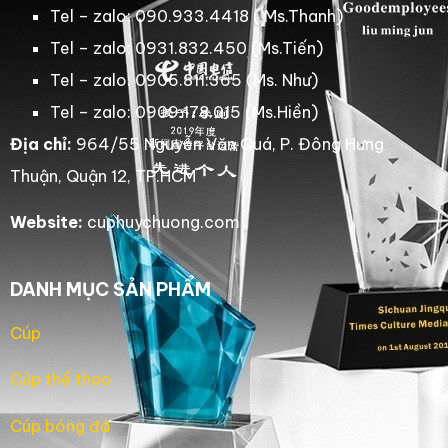
Tel – zalo: 090.933.4418 ( Ms.Thanh)
Tel – zalo: 0931.832.450 (Ms.Tiến)
Tel – zalo: 0906.811.365 (Ms. Như)
Tel – zalo: 0909.178.015 (Ms.Hiền)
Địa chỉ:
964/55 Nguyễn Văn Quá, P. Đông Hưng
Thuận, Quận 12, TP.HCM
Website:
cuphuychuong.com
DANH MỤC SẢN PHẨM
Cúp
Cúp thể thao
Cúp bóng đá