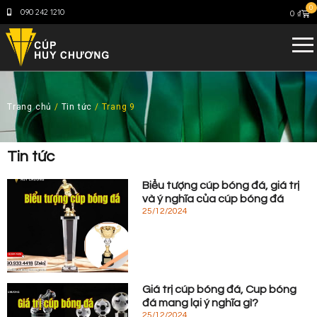
0
090 242 1210
0
₫
Trang chủ
/
Tin tức
/ Trang 9
Tin tức
Biểu tượng cúp bóng đá, giá trị
và ý nghĩa của cúp bóng đá
25/12/2024
Giá trị cúp bóng đá, Cup bóng
đá mang lại ý nghĩa gì?
25/12/2024