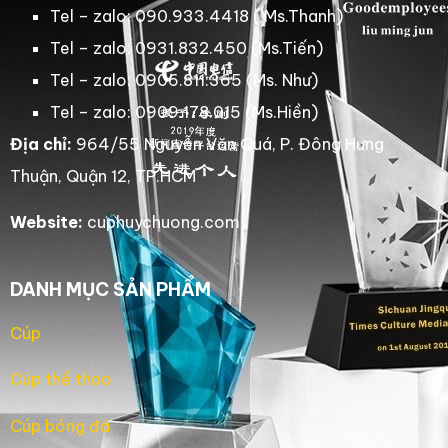
Tel – zalo: 090.933.4418 ( Ms.Thanh)
Tel – zalo: 0931.832.450 (Ms.Tiến)
Tel – zalo: 0906.811.365 (Ms. Như)
Tel – zalo: 0909.178.015 (Ms.Hiền)
Địa chỉ:
964/55 Nguyễn Văn Quá, P. Đông Hưng
Thuận, Quận 12, TP.HCM
Website:
cuphuychuong.com
DANH MỤC SẢN PHẨM
Cúp
Cúp thể thao
Cúp bóng đá