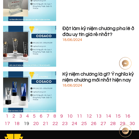
Đặt làm kỷ niệm chương pha lê ở
đâu uy tín giá rẻ nhất?
18/06/2024
Kỷ niệm chương là gì? Ý nghĩa kỷ
niệm chương mới nhất hiện nay
18/06/2024
1
2
3
4
5
6
7
8
9
10
11
12
13
14
15
16
17
18
19
20
21
22
23
24
25
26
27
28
29
30