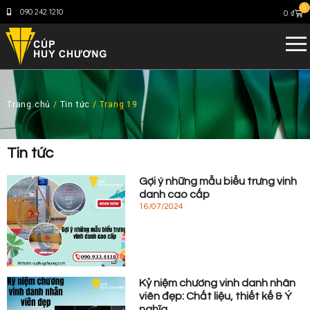
0
090 242 1210
0
₫
Trang chủ
/
Tin tức
/ Trang 19
Tin tức
Gợi ý những mẫu biểu trưng vinh
danh cao cấp
16/07/2024
Kỷ niệm chương vinh danh nhân
viên đẹp: Chất liệu, thiết kế & Ý
nghĩa