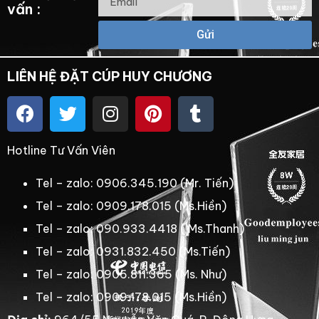
vấn :
Gửi
LIÊN HỆ ĐẶT CÚP HUY CHƯƠNG
Hotline Tư Vấn Viên
Tel – zalo: 0906.345.190 (Mr. Tiến)
Tel – zalo: 0909.178.015 (Ms.Hiền)
Tel – zalo: 090.933.4418 ( Ms.Thanh)
Tel – zalo: 0931.832.450 (Ms.Tiến)
Tel – zalo: 0906.811.365 (Ms. Như)
Tel – zalo: 0909.178.015 (Ms.Hiền)