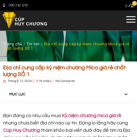
0
090 242 1210
0
₫
Trang chủ
/
Tin tức
/ Địa chỉ cung cấp kỷ niệm chương Mica giá rẻ
chất lượng SỐ 1
Địa chỉ cung cấp kỷ niệm chương Mica giá rẻ chất
lượng SỐ 1
Tháng 6 12, 2024
2:19 chiều
No Comments
MỤC LỤC
Bạn đang có nhu cầu mua
Kỷ niệm chương mica giá rẻ
nhưng chưa biết địa chỉ nào uy tín. Đừng lo lắng hãy cùng
Cúp Huy Chương
tham khảo bài viết dưới đây để tìm ra Địa