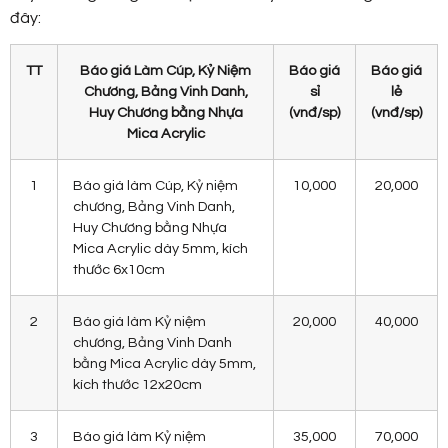
đây:
TT
Báo giá Làm Cúp, Kỷ Niệm
Báo giá
Báo giá
Chương, Bảng Vinh Danh,
sỉ
lẻ
Huy Chương bằng Nhựa
(vnđ/sp)
(vnđ/sp)
Mica Acrylic
1
Báo giá làm Cúp, Kỷ niệm
10,000
20,000
chương, Bảng Vinh Danh,
Huy Chương bằng Nhựa
Mica Acrylic dày 5mm, kích
thước 6x10cm
2
Báo giá làm Kỷ niệm
20,000
40,000
chương, Bảng Vinh Danh
bằng Mica Acrylic dày 5mm,
kích thước 12x20cm
3
Báo giá làm Kỷ niệm
35,000
70,000