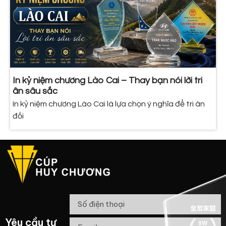
In kỷ niệm chương Lào Cai – Thay bạn nói lời tri
ân sâu sắc
In kỷ niệm chương Lào Cai là lựa chọn ý nghĩa để tri ân
đối
Yêu cầu tư