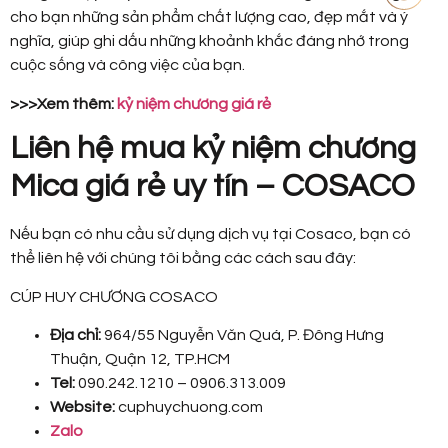
cho bạn những sản phẩm chất lượng cao, đẹp mắt và ý
nghĩa, giúp ghi dấu những khoảnh khắc đáng nhớ trong
cuộc sống và công việc của bạn.
>>>Xem thêm:
kỷ niệm chương giá rẻ
Liên hệ mua kỷ niệm chương
Mica giá rẻ uy tín – COSACO
Nếu bạn có nhu cầu sử dụng dịch vụ tại Cosaco, bạn có
thể liên hệ với chúng tôi bằng các cách sau đây:
CÚP HUY CHƯƠNG COSACO
Địa chỉ:
964/55 Nguyễn Văn Quá, P. Đông Hưng
Thuận, Quận 12, TP.HCM
Tel:
090.242.1210 – 0906.313.009
Website:
cuphuychuong.com
Zalo