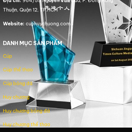
Địa chỉ:
964/55 Nguyễn Văn Quá, P. Đông Hưng
Thuận, Quận 12, TP.HCM
Website:
cuphuychuong.com
DANH MỤC SẢN PHẨM
Cúp
Cúp thể thao
Cúp bóng đá
Huy chương
Huy chương bóng đá
Huy chương thể thao