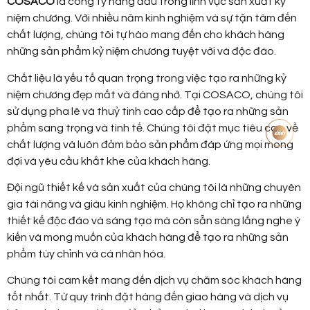
COSACO
là công ty hàng đầu trong lĩnh vực sản xuất kỷ
niệm chương. Với nhiều năm kinh nghiệm và sự tận tâm đến
chất lượng, chúng tôi tự hào mang đến cho khách hàng
những sản phẩm kỷ niệm chương tuyệt vời và độc đáo.
Chất liệu là yếu tố quan trọng trong việc tạo ra những kỷ
niệm chương đẹp mắt và đáng nhớ. Tại COSACO, chúng tôi
sử dụng pha lê và thuỷ tinh cao cấp để tạo ra những sản
phẩm sang trọng và tinh tế. Chúng tôi đặt mục tiêu cao về
chất lượng và luôn đảm bảo sản phẩm đáp ứng mọi mong
đợi và yêu cầu khắt khe của khách hàng.
Đội ngũ thiết kế và sản xuất của chúng tôi là những chuyên
gia tài năng và giàu kinh nghiệm. Họ không chỉ tạo ra những
thiết kế độc đáo và sáng tạo mà còn sẵn sàng lắng nghe ý
kiến và mong muốn của khách hàng để tạo ra những sản
phẩm tùy chỉnh và cá nhân hóa.
Chúng tôi cam kết mang đến dịch vụ chăm sóc khách hàng
tốt nhất. Từ quy trình đặt hàng đến giao hàng và dịch vụ