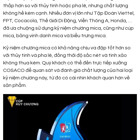
thấp hơn so với thủy tinh hoặc pha lê, nhưng chất lượng
không hề kém cạnh. Nhiều đơn vị lớn như Tập Đoàn Viettel,
FPT, Cocacola, Thế Giới Di Động, Viễn Thông A, Honda, …
đã ưa chuộng sử dụng kỷ niệm chương mica, cũng như cúp
mica, bảng vinh danh mica và biểu trưng mica.
Kỷ niệm chương mica có khả năng chịu va đập tốt hơn so
với thủy tinh và pha lê, đồng thời độ sắc nét và tinh xảo
không thua kém. Quý khách có thể đến trực tiếp xưởng
COSACO để quan sát và đánh giá chất lượng của hai loại
kỷ niệm chương này, từ đó có cái nhìn khách quan hơn về
sản phẩm.