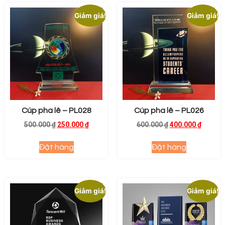
Giảm giá!
Giảm giá!
Cúp pha lê – PL028
Cúp pha lê – PL026
500.000
₫
250.000
₫
600.000
₫
400.000
₫
Đặt hàng
Đặt hàng
Giảm giá!
Giảm giá!