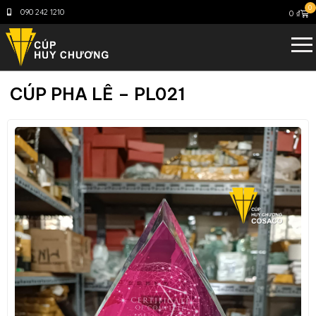
0
090 242 1210
0
₫
CÚP PHA LÊ – PL021