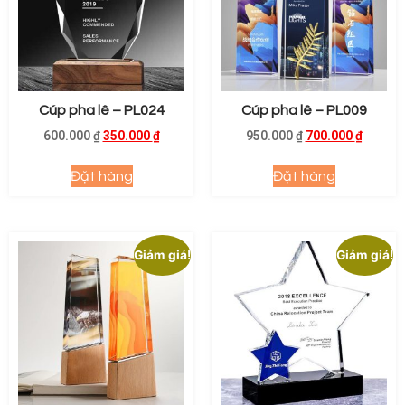
Cúp pha lê – PL024
Cúp pha lê – PL009
600.000
₫
350.000
₫
950.000
₫
700.000
₫
Đặt hàng
Đặt hàng
Giảm giá!
Giảm giá!