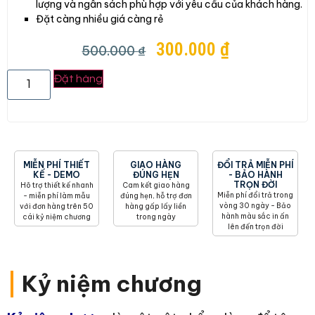
lượng và ngân sách phù hợp với yêu cầu của khách hàng.
Đặt càng nhiều giá càng rẻ
300.000
₫
500.000
₫
Đặt hàng
MIỄN PHÍ THIẾT
GIAO HÀNG
ĐỔI TRẢ MIỄN PHÍ
KẾ - DEMO
ĐÚNG HẸN
- BẢO HÀNH
TRỌN ĐỜI
Hõ trợ thiết kế nhanh
Cam kết giao hàng
Miễn phí đổi trả trong
- miễn phí làm mẫu
đúng hẹn, hỗ trợ đơn
vòng 30 ngày - Bảo
với đơn hàng trên 50
hàng gấp lấy liền
hành màu sắc in ấn
cái kỷ niệm chương
trong ngày
lên đến trọn đời
|
Kỷ niệm chương