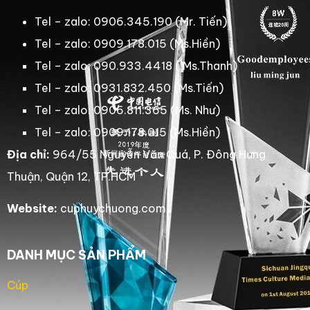
Tel – zalo: 0906.345.190 (Mr. Tiến)
Tel – zalo: 0909.178.015 (Ms.Hiền)
Tel – zalo: 090.933.4418 ( Ms.Thanh)
Tel – zalo: 0931.832.450 (Ms.Tiến)
Tel – zalo: 0906.811.365 (Ms. Như)
Tel – zalo: 0909.178.015 (Ms.Hiền)
Địa chỉ:
964/55 Nguyễn Văn Quá, P. Đông Hưng
Thuận, Quận 12, TP.HCM
Website:
cuphuychuong.com
DANH MỤC SẢN PHẨM
Cúp