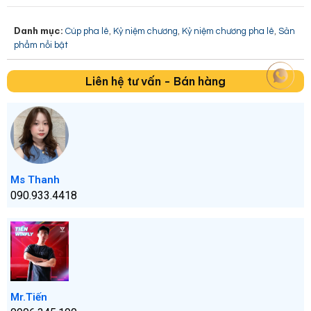
Danh mục:
,
,
,
Cúp pha lê
Kỷ niệm chương
Kỷ niệm chương pha lê
Sản
phẩm nổi bật
Liên hệ tư vấn - Bán hàng
Ms Thanh
090.933.4418
Mr.Tiến