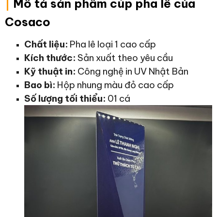
|
Mô tả sản phẩm cúp pha lê của
Cosaco
Chất liệu:
Pha lê loại 1 cao cấp
Kích thước:
Sản xuất theo yêu cầu
Kỹ thuật in:
Công nghệ in UV Nhật Bản
Bao bì:
Hộp nhung màu đỏ cao cấp
Số lượng tối thiểu:
01 cá