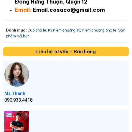
Đông Hưng Thuận, Quận 12
Email:
Email.cosaco@gmail.com
Danh mục:
,
,
,
Cúp pha lê
Kỷ niệm chương
Kỷ niệm chương pha lê
Sản
phẩm nổi bật
Liên hệ tư vấn - Bán hàng
Ms Thanh
090.933.4418