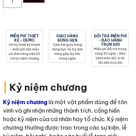
MIỄN PHÍ THIẾT
GIAO HÀNG
ĐỔI TRẢ MIỄN PHÍ
KẾ - DEMO
ĐÚNG HẸN
- BẢO HÀNH
TRỌN ĐỜI
Hõ trợ thiết kế nhanh
Cam kết giao hàng
Miễn phí đổi trả trong
- miễn phí làm mẫu
đúng hẹn, hỗ trợ đơn
vòng 30 ngày - Bảo
với đơn hàng trên 50
hàng gấp lấy liền
hành màu sắc in ấn
cái kỷ niệm chương
trong ngày
lên đến trọn đời
|
Kỷ niệm chương
Kỷ niệm chương
là một vật phẩm dùng để tôn
vinh và ghi nhận những thành tích, cống hiến
hoặc kỷ niệm của cá nhân hay tổ chức. Kỷ niệm
chương thường được trao trong các sự kiện, lễ
kỷ niệm, hội nghị, hoặc các buổi lễ trao giải.