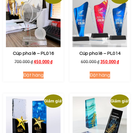
Cúp pha lê – PL016
Cúp pha lê – PL014
700.000
₫
450.000
₫
600.000
₫
350.000
₫
Đặt hàng
Đặt hàng
Giảm giá!
Giảm giá!