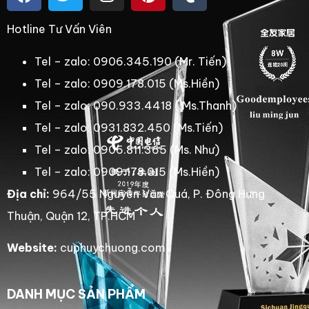
Hotline Tư Vấn Viên
Tel – zalo: 0906.345.190 (Mr. Tiến)
Tel – zalo: 0909.178.015 (Ms.Hiền)
Tel – zalo: 090.933.4418 ( Ms.Thanh)
Tel – zalo: 0931.832.450 (Ms.Tiến)
Tel – zalo: 0906.811.365 (Ms. Như)
Tel – zalo: 0909.178.015 (Ms.Hiền)
Địa chỉ:
964/55 Nguyễn Văn Quá, P. Đông Hưng
Thuận, Quận 12, TP.HCM
Website:
cuphuychuong.com
DANH MỤC SẢN PHẨM