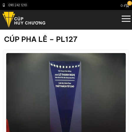
0
090 242 1210
0
₫
CÚP PHA LÊ – PL127