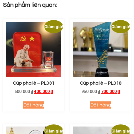
Sản phẩm liên quan:
Giảm giá!
Giảm giá!
Cúp pha lê – PL031
Cúp pha lê – PL018
600.000
₫
400.000
₫
950.000
₫
700.000
₫
Đặt hàng
Đặt hàng
Giảm giá!
Giảm giá!