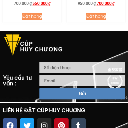
700.000
₫
550.000
₫
950.000
₫
700.000
₫
Đặt hàng
Đặt hàng
Yêu cầu tư
vấn :
Gửi
LIÊN HỆ ĐẶT CÚP HUY CHƯƠNG