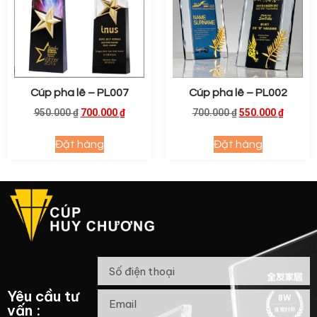
Cúp pha lê – PL007
Cúp pha lê – PL002
950.000
₫
700.000
₫
700.000
₫
550.000
₫
Đặt hàng
Đặt hàng
Yêu cầu tư
vấn :