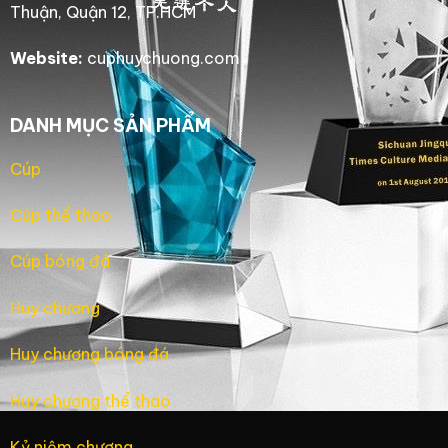
Thuận, Quận 12, TP.HCM
Website:
cuphuychuong.com
DANH MỤC SẢN PHẨM
Cúp
Cúp thể thao
Cúp bóng đá
Huy chương
Huy chương bóng đá
Huy chương thể thao
Kỷ niệm chương