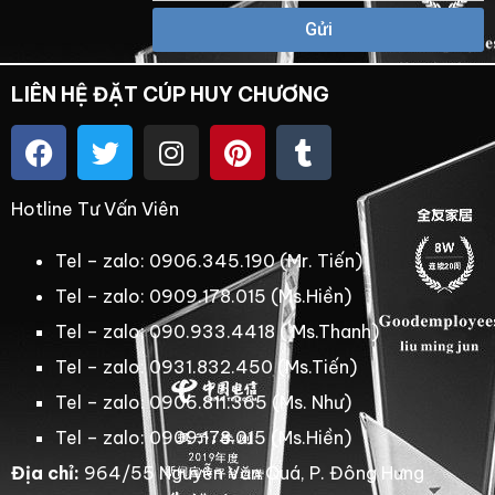
Gửi
LIÊN HỆ ĐẶT CÚP HUY CHƯƠNG
Hotline Tư Vấn Viên
Tel – zalo: 0906.345.190 (Mr. Tiến)
Tel – zalo: 0909.178.015 (Ms.Hiền)
Tel – zalo: 090.933.4418 ( Ms.Thanh)
Tel – zalo: 0931.832.450 (Ms.Tiến)
Tel – zalo: 0906.811.365 (Ms. Như)
Tel – zalo: 0909.178.015 (Ms.Hiền)
Địa chỉ:
964/55 Nguyễn Văn Quá, P. Đông Hưng