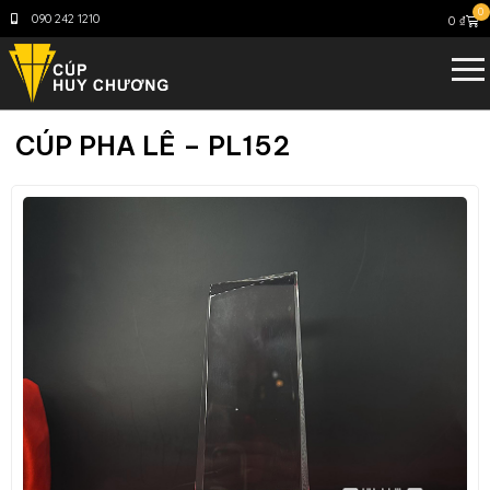
0
090 242 1210
0
₫
CÚP PHA LÊ – PL152