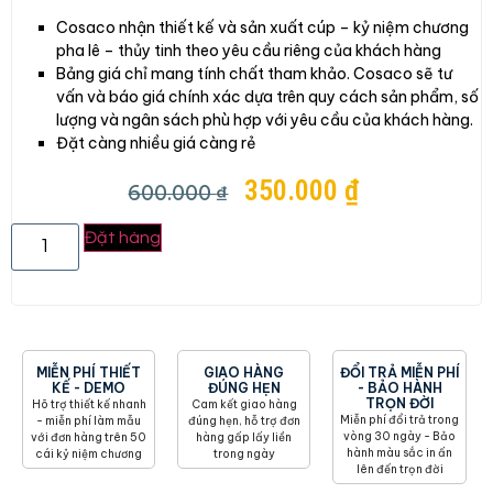
Cosaco nhận thiết kế và sản xuất cúp – kỷ niệm chương
pha lê – thủy tinh theo yêu cầu riêng của khách hàng
Bảng giá chỉ mang tính chất tham khảo. Cosaco sẽ tư
vấn và báo giá chính xác dựa trên quy cách sản phẩm, số
lượng và ngân sách phù hợp với yêu cầu của khách hàng.
Đặt càng nhiều giá càng rẻ
350.000
₫
600.000
₫
Đặt hàng
MIỄN PHÍ THIẾT
GIAO HÀNG
ĐỔI TRẢ MIỄN PHÍ
KẾ - DEMO
ĐÚNG HẸN
- BẢO HÀNH
TRỌN ĐỜI
Hõ trợ thiết kế nhanh
Cam kết giao hàng
Miễn phí đổi trả trong
- miễn phí làm mẫu
đúng hẹn, hỗ trợ đơn
vòng 30 ngày - Bảo
với đơn hàng trên 50
hàng gấp lấy liền
hành màu sắc in ấn
cái kỷ niệm chương
trong ngày
lên đến trọn đời