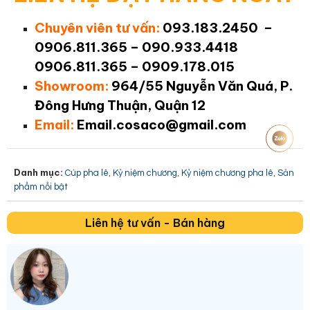
Chuyên viên tư vấn:
093.183.2450 –
0906.811.365 – 090.933.4418
0906.811.365 – 0909.178.015
Showroom:
964/55 Nguyễn Văn Quá, P.
Đông Hưng Thuận, Quận 12
Email:
Email.cosaco@gmail.com
Danh mục:
,
,
,
Cúp pha lê
Kỷ niệm chương
Kỷ niệm chương pha lê
Sản
phẩm nổi bật
Liên hệ tư vấn - Bán hàng