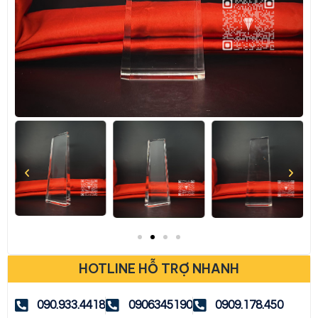
HOTLINE HỖ TRỢ NHANH
090.933.4418
0906345190
0909.178.450