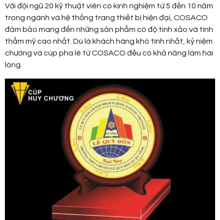
Với đội ngũ 20 kỹ thuật viên có kinh nghiệm từ 5 đến 10 năm
trong ngành và hệ thống trang thiết bị hiện đại, COSACO
đảm bảo mang đến những sản phẩm có độ tinh xảo và tính
thẩm mỹ cao nhất. Dù là khách hàng khó tính nhất, kỷ niệm
chương và cúp pha lê từ COSACO đều có khả năng làm hài
lòng.