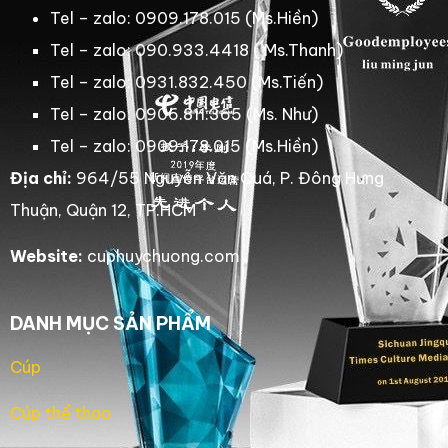
Tel – zalo: 0909.178.015 (Ms.Hiền)
Tel – zalo: 090.933.4418 ( Ms.Thanh)
Tel – zalo: 0931.832.450 (Ms.Tiến)
Tel – zalo: 0906.811.365 (Ms. Như)
Tel – zalo: 0909.178.015 (Ms.Hiền)
Địa chỉ:
964/55 Nguyễn Văn Quá, P. Đông Hưng
Thuận, Quận 12, TP.HCM
Website:
cuphuychuong.com
DANH MỤC SẢN PHẨM
Cúp
Cúp thể thao