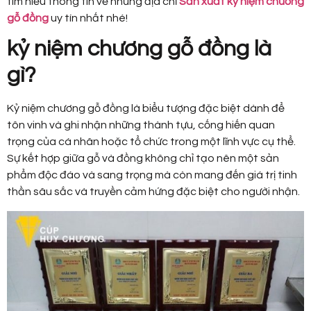
tìm hiểu thông tin về những địa chỉ
Sản xuất kỷ niệm chương
gỗ đồng
uy tín nhất nhé!
kỷ niệm chương gỗ đồng là
gì?
Kỷ niệm chương gỗ đồng là biểu tượng đặc biệt dành để
tôn vinh và ghi nhận những thành tựu, cống hiến quan
trọng của cá nhân hoặc tổ chức trong một lĩnh vực cụ thể.
Sự kết hợp giữa gỗ và đồng không chỉ tạo nên một sản
phẩm độc đáo và sang trọng mà còn mang đến giá trị tinh
thần sâu sắc và truyền cảm hứng đặc biệt cho người nhận.