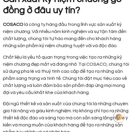
đồng ở đâu uy tín?
COSACO
là công ty hàng đầu trong lĩnh vực sản xuất kỷ
niệm chương. Với nhiều năm kinh nghiệm và sự tận tâm đến
chất lượng, chúng tôi tự hào mang đến cho khách hàng
những sản phẩm kỷ niệm chương tuyệt vời và độc đáo.
Chất liệu là yếu tố quan trọng trong việc tạo ra những kỷ
niệm chương đẹp mắt và đáng nhớ. Tại COSACO, chúng tôi
sử dụng pha lê và thuỷ tinh cao cấp để tạo ra những sản
phẩm sang trọng và tinh tế. Chúng tôi đặt mục tiêu cao về
chất lượng và luôn đảm bảo sản phẩm đáp ứng mọi mong
đợi và yêu cầu khắt khe của khách hàng.
Đội ngũ thiết kế và sản xuất của chúng tôi là những chuyên
gia tài năng và giàu kinh nghiệm. Họ không chỉ tạo ra những
thiết kế độc đáo và sáng tạo mà còn sẵn sàng lắng nghe ý
kiến và mong muốn của khách hàng để tạo ra những sản
phẩm tùy chỉnh và cá nhân hóa.