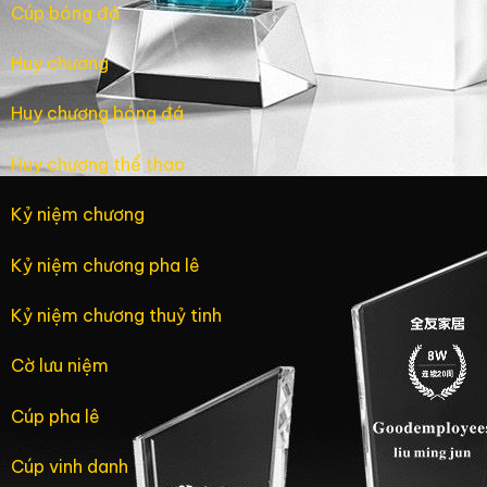
Cúp bóng đá
Huy chương
Huy chương bóng đá
Huy chương thể thao
Kỷ niệm chương
Kỷ niệm chương pha lê
Kỷ niệm chương thuỷ tinh
Cờ lưu niệm
Cúp pha lê
Cúp vinh danh