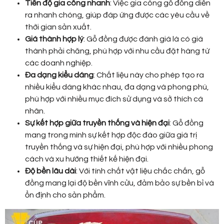
Tiến độ gia công nhanh
: Việc gia công gỗ đồng diễn
ra nhanh chóng, giúp đáp ứng được các yêu cầu về
thời gian sản xuất.
Giá thành hợp lý
: Gỗ đồng được đánh giá là có giá
thành phải chăng, phù hợp với nhu cầu đặt hàng từ
các doanh nghiệp.
Đa dạng kiểu dáng
: Chất liệu này cho phép tạo ra
nhiều kiểu dáng khác nhau, đa dạng và phong phú,
phù hợp với nhiều mục đích sử dụng và sở thích cá
nhân.
Sự kết hợp giữa truyền thống và hiện đại
: Gỗ đồng
mang trong mình sự kết hợp độc đáo giữa giá trị
truyền thống và sự hiện đại, phù hợp với nhiều phong
cách và xu hướng thiết kế hiện đại.
Độ bền lâu dài
: Với tính chất vật liệu chắc chắn, gỗ
đồng mang lại độ bền vĩnh cửu, đảm bảo sự bền bỉ và
ổn định cho sản phẩm.