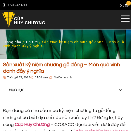
0
090 242 1210
0
₫
Trang chủ
/
Tin tức
/ Sản xuất kỷ niệm chương gỗ đồng – Món quà
vinh danh đầy ý nghĩa
Sản xuất kỷ niệm chương gỗ đồng – Món quà vinh
danh đầy ý nghĩa
Tháng 6 17, 2024
11:05 sáng
No Comments
MỤC LỤC
Bạn đang có nhu cầu mua kỷ niệm chương từ gỗ đồng
nhưng chưa biết địa chỉ nào sản xuất uy tín? Đừng lo, hãy
cùng
Cúp Huy Chương
– COSACO đọc bài viết dưới đây để