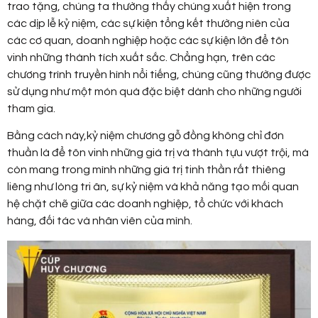
trao tặng, chúng ta thường thấy chúng xuất hiện trong
các dịp lễ kỷ niệm, các sự kiện tổng kết thường niên của
các cơ quan, doanh nghiệp hoặc các sự kiện lớn để tôn
vinh những thành tích xuất sắc. Chẳng hạn, trên các
chương trình truyền hình nổi tiếng, chúng cũng thường được
sử dụng như một món quà đặc biệt dành cho những người
tham gia.
Bằng cách này,kỷ niệm chương gỗ đồng không chỉ đơn
thuần là để tôn vinh những giá trị và thành tựu vượt trội, mà
còn mang trong mình những giá trị tinh thần rất thiêng
liêng như lòng tri ân, sự kỷ niệm và khả năng tạo mối quan
hệ chặt chẽ giữa các doanh nghiệp, tổ chức với khách
hàng, đối tác và nhân viên của mình.