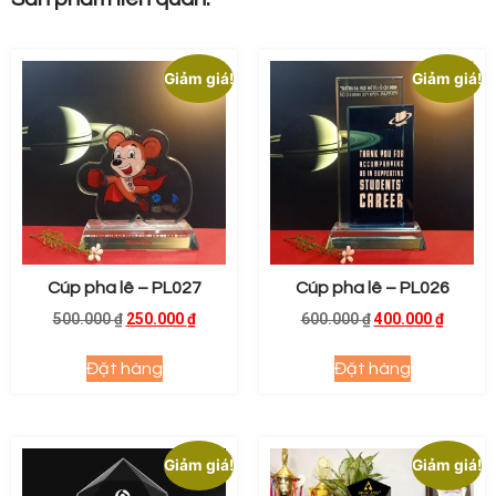
Giảm giá!
Giảm giá!
Cúp pha lê – PL027
Cúp pha lê – PL026
500.000
₫
250.000
₫
600.000
₫
400.000
₫
Đặt hàng
Đặt hàng
Giảm giá!
Giảm giá!