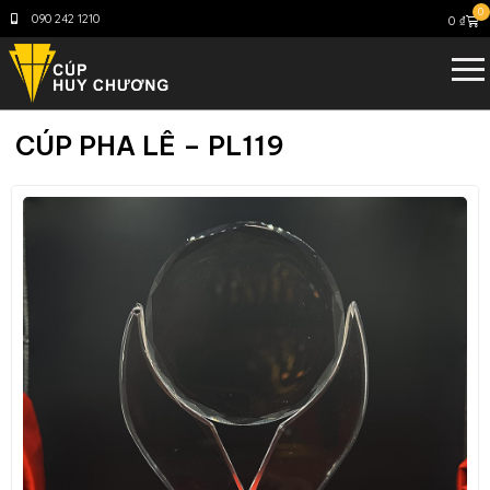
0
090 242 1210
0
₫
CÚP PHA LÊ – PL119