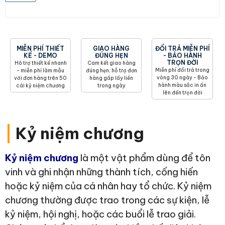
MIỄN PHÍ THIẾT
GIAO HÀNG
ĐỔI TRẢ MIỄN PHÍ
KẾ - DEMO
ĐÚNG HẸN
- BẢO HÀNH
TRỌN ĐỜI
Hõ trợ thiết kế nhanh
Cam kết giao hàng
Miễn phí đổi trả trong
- miễn phí làm mẫu
đúng hẹn, hỗ trợ đơn
vòng 30 ngày - Bảo
với đơn hàng trên 50
hàng gấp lấy liền
hành màu sắc in ấn
cái kỷ niệm chương
trong ngày
lên đến trọn đời
|
Kỷ niệm chương
Kỷ niệm chương
là một vật phẩm dùng để tôn
vinh và ghi nhận những thành tích, cống hiến
hoặc kỷ niệm của cá nhân hay tổ chức. Kỷ niệm
chương thường được trao trong các sự kiện, lễ
kỷ niệm, hội nghị, hoặc các buổi lễ trao giải.