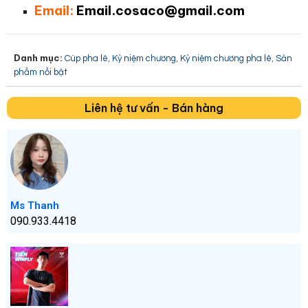
Email:
Email.cosaco@gmail.com
Danh mục:
,
,
,
Cúp pha lê
Kỷ niệm chương
Kỷ niệm chương pha lê
Sản
phẩm nổi bật
Liên hệ tư vấn - Bán hàng
Ms Thanh
090.933.4418