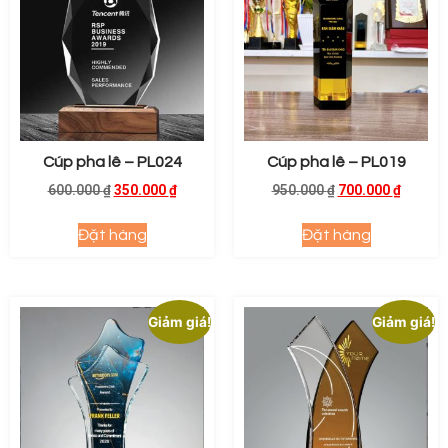
Cúp pha lê – PL024
Cúp pha lê – PL019
600.000
₫
350.000
₫
950.000
₫
700.000
₫
Đặt hàng
Đặt hàng
Giảm giá!
Giảm giá!