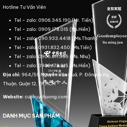
Hotline Tư Vấn Viên
Tel – zalo: 0906.345.190 (Mr. Tiến)
Tel – zalo: 0909.178.015 (Ms.Hiền)
Tel – zalo: 090.933.4418 ( Ms.Thanh)
Tel – zalo: 0931.832.450 (Ms.Tiến)
Tel – zalo: 0906.811.365 (Ms. Như)
Tel – zalo: 0909.178.015 (Ms.Hiền)
Địa chỉ:
964/55 Nguyễn Văn Quá, P. Đông Hưng
Thuận, Quận 12, TP.HCM
Website:
cuphuychuong.com
DANH MỤC SẢN PHẨM