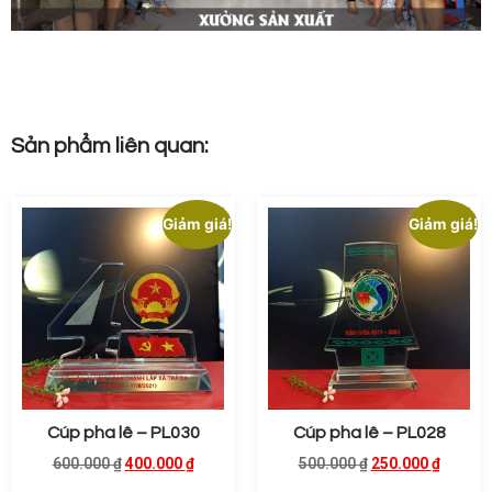
Sản phẩm liên quan:
Giảm giá!
Giảm giá!
Cúp pha lê – PL030
Cúp pha lê – PL028
600.000
₫
400.000
₫
500.000
₫
250.000
₫