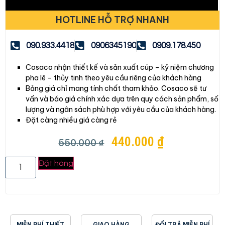
HOTLINE HỖ TRỢ NHANH
090.933.4418
0906345190
0909.178.450
Cosaco nhận thiết kế và sản xuất cúp – kỷ niệm chương
pha lê – thủy tinh theo yêu cầu riêng của khách hàng
Bảng giá chỉ mang tính chất tham khảo. Cosaco sẽ tư
vấn và báo giá chính xác dựa trên quy cách sản phẩm, số
lượng và ngân sách phù hợp với yêu cầu của khách hàng.
Đặt càng nhiều giá càng rẻ
440.000
₫
550.000
₫
Đặt hàng
MIỄN PHÍ THIẾT
GIAO HÀNG
ĐỔI TRẢ MIỄN PHÍ