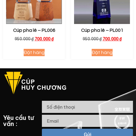
Cúp pha lê – PL006
Cúp pha lê – PL001
950.000
₫
700.000
₫
950.000
₫
700.000
₫
Đặt hàng
Đặt hàng
Yêu cầu tư
vấn :
Gửi