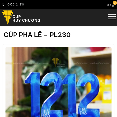
0
090 242 1210
0
₫
CÚP PHA LÊ – PL230