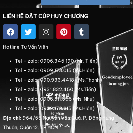
LIÊN HỆ ĐẶT CÚP HUY CHƯƠNG
Hotline Tư Vấn Viên
Tel – zalo: 0906.345.190 (Mr. Tiến)
Tel – zalo: 0909.178.015 (Ms.Hiền)
Tel – zalo: 090.933.4418 ( Ms.Thanh)
Tel – zalo: 0931.832.450 (Ms.Tiến)
Tel – zalo: 0906.811.365 (Ms. Như)
Tel – zalo: 0909.178.015 (Ms.Hiền)
Địa chỉ:
964/55 Nguyễn Văn Quá, P. Đông Hưng
Thuận, Quận 12, TP.HCM