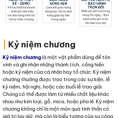
KẾ - DEMO
ĐÚNG HẸN
- BẢO HÀNH
TRỌN ĐỜI
Hõ trợ thiết kế nhanh
Cam kết giao hàng
Miễn phí đổi trả trong
- miễn phí làm mẫu
đúng hẹn, hỗ trợ đơn
vòng 30 ngày - Bảo
với đơn hàng trên 50
hàng gấp lấy liền
hành màu sắc in ấn
cái kỷ niệm chương
trong ngày
lên đến trọn đời
|
Kỷ niệm chương
Kỷ niệm chương
là một vật phẩm dùng để tôn
vinh và ghi nhận những thành tích, cống hiến
hoặc kỷ niệm của cá nhân hay tổ chức. Kỷ niệm
chương thường được trao trong các sự kiện, lễ
kỷ niệm, hội nghị, hoặc các buổi lễ trao giải.
Chúng có thể được làm từ nhiều chất liệu khác
nhau như kim loại, gỗ, mica, hoặc pha lê. Kỷ niệm
chương không chỉ là một món quà tinh thần có
giá trị lưu giữ, mà còn là biểu tượng của sự công