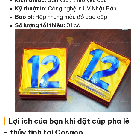
Kỹ thuật in:
Công nghệ in UV Nhật Bản
Bao bì:
Hộp nhung màu đỏ cao cấp
Số lượng tối thiểu:
01 cái
|
Lợi ích của bạn khi đặt cúp pha lê
– thủy tinh tại Cosaco