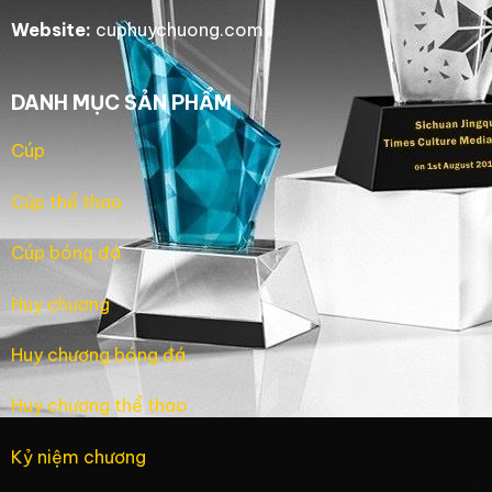
Website:
cuphuychuong.com
DANH MỤC SẢN PHẨM
Cúp
Cúp thể thao
Cúp bóng đá
Huy chương
Huy chương bóng đá
Huy chương thể thao
Kỷ niệm chương