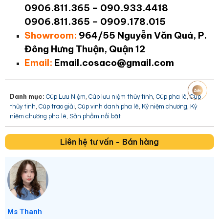
0906.811.365 – 090.933.4418
0906.811.365 – 0909.178.015
Showroom:
964/55 Nguyễn Văn Quá, P.
Đông Hưng Thuận, Quận 12
Email:
Email.cosaco@gmail.com
Danh mục:
,
,
,
Cúp Lưu Niệm
Cúp lưu niệm thủy tinh
Cúp pha lê
Cúp
,
,
,
,
thủy tinh
Cúp trao giải
Cúp vinh danh pha lê
Kỷ niệm chương
Kỷ
,
niệm chương pha lê
Sản phẩm nổi bật
Liên hệ tư vấn - Bán hàng
Ms Thanh