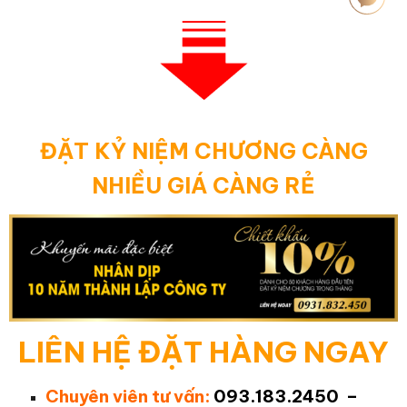
ĐẶT KỶ NIỆM CHƯƠNG CÀNG
NHIỀU GIÁ CÀNG RẺ
LIÊN HỆ ĐẶT HÀNG NGAY
Chuyên viên tư vấn:
093.183.2450 –